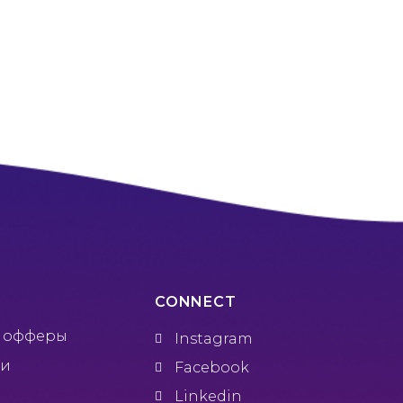
CONNECT
e офферы
Instagram
ии
Facebook
Linkedin