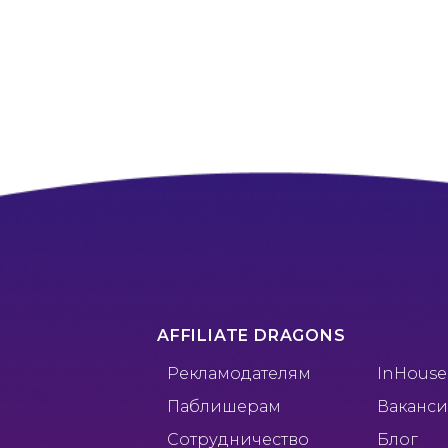
AFFILIATE DRAGONS
Рекламодателям
InHous
Паблишерам
Ваканс
Сотрудничество
Блог