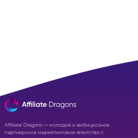
Affiliate Dragons — молодое и амбициозное
партнерское маркетинговое агентство с