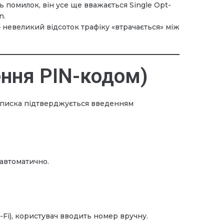
ть помилок, він усе ще вважається Single Opt-
n.
 невеликий відсоток трафіку «втрачається» між
ення PIN-кодом)
дписка підтверджується введенням
автоматично.
Fi), користувач вводить номер вручну.