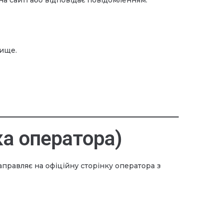
на сайті або відповідає повідомленням.
вище.
нка оператора)
правляє на офіційну сторінку оператора з