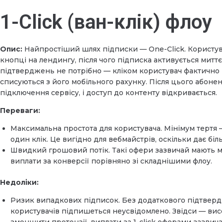
1-Click (ван-клік) флоу
Опис:
Найпростіший шлях підписки — One-Click. Користува
кнопці на лендингу, після чого підписка активується мит
підтверджень не потрібно — кліком користувач фактично 
списуються з його мобільного рахунку. Після цього абон
підключення сервісу, і доступ до контенту відкривається.
Переваги:
Максимальна простота для користувача. Мінімум тертя
один клік. Це вигідно для вебмайстрів, оскільки дає бі
Швидкий грошовий потік. Такі офери зазвичай мають 
виплати за конверсії порівняно зі складнішими флоу.
Недоліки:
Ризик випадкових підписок. Без додаткового підтверд
користувачів підпишеться неусвідомлено. Звідси — вис