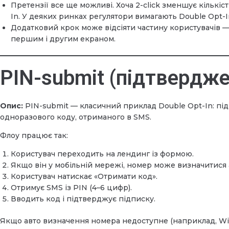
Претензії все ще можливі. Хоча 2-click зменшує кількіс
In. У деяких ринках регулятори вимагають Double Opt-I
Додатковий крок може відсіяти частину користувачів —
першим і другим екраном.
PIN-submit (підтвердж
Опис:
PIN-submit — класичний приклад Double Opt-In: пі
одноразового коду, отриманого в SMS.
Флоу працює так:
Користувач переходить на лендинг із формою.
Якщо він у мобільній мережі, номер може визначитися 
Користувач натискає «Отримати код».
Отримує SMS із PIN (4–6 цифр).
Вводить код і підтверджує підписку.
Якщо авто визначення номера недоступне (наприклад, Wi-