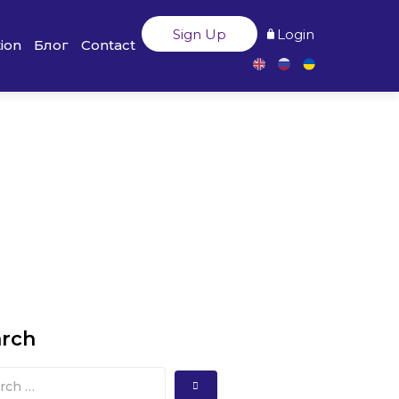
Sign Up
Login
ion
Блог
Contact
arch