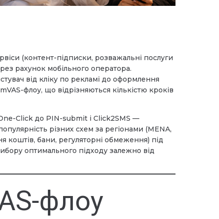
сервіси (контент-підписки, розважальні послуги
ерез рахунок мобільного оператора.
стувач від кліку по рекламі до оформлення
в mVAS-флоу, що відрізняються кількістю кроків
One-Click до PIN-submit і Click2SMS —
популярність різних схем за регіонами (MENA,
я коштів, бани, регуляторні обмеження) під
вибору оптимального підходу залежно від
VAS-флоу