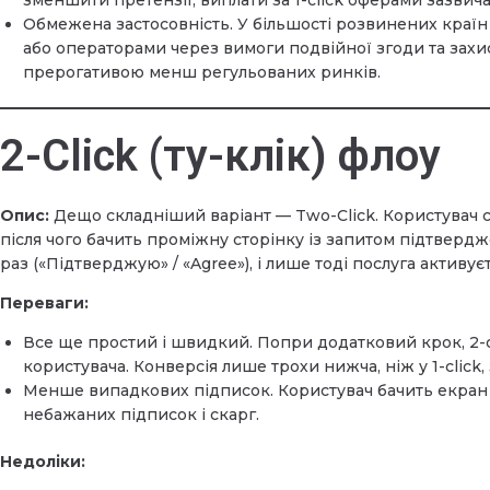
зменшити претензії, виплати за 1-click оферами зазвича
Обмежена застосовність. У більшості розвинених країн (
або операторами через вимоги подвійної згоди та захис
прерогативою менш регульованих ринків.
2-Click (ту-клік) флоу
Опис:
Дещо складніший варіант — Two-Click. Користувач с
після чого бачить проміжну сторінку із запитом підтверд
раз («Підтверджую» / «Agree»), і лише тоді послуга активуєт
Переваги:
Все ще простий і швидкий. Попри додатковий крок, 2-c
користувача. Конверсія лише трохи нижча, ніж у 1-click
Менше випадкових підписок. Користувач бачить екран 
небажаних підписок і скарг.
Недоліки: