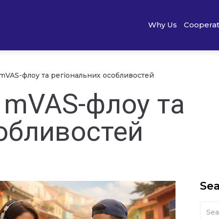
Why Us
Cooperat
mVAS-флоу та регіональних особливостей
 mVAS-флоу та
собливостей
Se