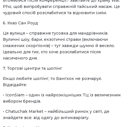
Втомилися після конференції? Завітайте до храму Wat
Pho, щоб випробувати справжній тайський масаж. Це
чудовий спосіб розслабитися та відновити сили.
6. Кхао Сан Роуд
Ця вулиця – справжня тусовка для мандрівників.
Вуличні шоу, бари, екзотичні страви (включаючи
смажених скорпіонів) – тут завжди шумно й весело.
Ідеально для тих, хто хоче розслабитися після
насиченого дня.
7. Торгові центри та шопінг
Якщо любите шопінг, то Бангкок не розчарує.
Відвідайте:
• IconSiam – один із найрозкішніших ТЦ із величезним
вибором брендів.
• Chatuchak Market – найбільший ринок у світі, де
знайдете все: від одягу до антикваріату.