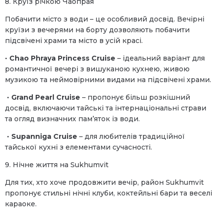
8. Круїз річкою Чаопрая
Побачити місто з води – це особливий досвід. Вечірні
круїзи з вечерями на борту дозволяють побачити
підсвічені храми та місто в усій красі.
•
Chao Phraya Princess Cruise
– ідеальний варіант для
романтичної вечері з вишуканою кухнею, живою
музикою та неймовірними видами на підсвічені храми.
•
Grand Pearl Cruise
– пропонує більш розкішний
досвід, включаючи тайські та інтернаціональні страви
та огляд визначних пам’яток із води.
•
Supanniga Cruise
– для любителів традиційної
тайської кухні з елементами сучасності.
9. Нічне життя на Sukhumvit
Для тих, хто хоче продовжити вечір, район Sukhumvit
пропонує стильні нічні клуби, коктейльні бари та веселі
караоке.