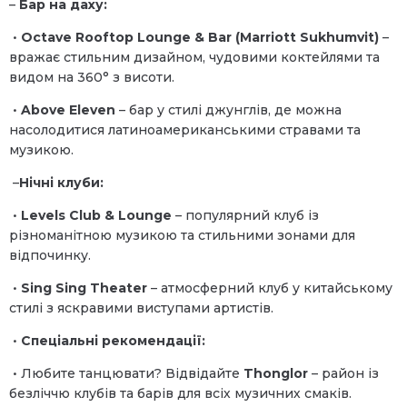
–
Бар на даху:
•
Octave Rooftop Lounge & Bar (Marriott Sukhumvit)
–
вражає стильним дизайном, чудовими коктейлями та
видом на 360° з висоти.
•
Above Eleven
– бар у стилі джунглів, де можна
насолодитися латиноамериканськими стравами та
музикою.
–
Нічні клуби:
•
Levels Club & Lounge
– популярний клуб із
різноманітною музикою та стильними зонами для
відпочинку.
•
Sing Sing Theater
– атмосферний клуб у китайському
стилі з яскравими виступами артистів.
•
Спеціальні рекомендації:
• Любите танцювати? Відвідайте
Thonglor
– район із
безліччю клубів та барів для всіх музичних смаків.