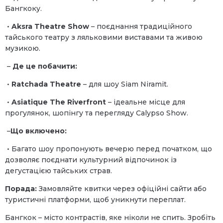
Бангкоку.
•
Aksra Theatre Show
– поєднання традиційного
тайського театру з ляльковими виставами та живою
музикою.
–
Де це побачити:
•
Ratchada Theatre
– для шоу Siam Niramit.
•
Asiatique The Riverfront
– ідеальне місце для
прогулянок, шопінгу та перегляду Calypso Show.
–
Що включено:
• Багато шоу пропонують вечерю перед початком, що
дозволяє поєднати культурний відпочинок із
дегустацією тайських страв.
Порада:
Замовляйте квитки через офіційні сайти або
туристичні платформи, щоб уникнути переплат.
Бангкок – місто контрастів, яке ніколи не спить. Зробіть