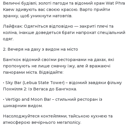
Величні будівлі, золоті пагоди та відомий храм Wat Phra
Kaew здивують вас своєю красою. Варто прийти
зранку, щоб уникнути натовпів.
Лайфхак: Одягніться відповідно — закриті плечі та
коліна, інакше доведеться брати напрокат спеціальний
одяг.
2. Вечеря на даху з видом на місто
Бангкок відомий своїми ресторанами на дахах, які
пропонують не лише смачну їжу, але й вражаючі
панорами міста. Відвідайте:
• Sky Bar (Lebua State Tower) – відомий завдяки фільму
Похмілля 2: Із Вегаса до Бангкока.
• Vertigo and Moon Bar – стильний ресторан із
шикарним видом.
Насолоджуйтеся коктейлями, тайською кухнею та
атмосферою вечірнього мегаполісу.