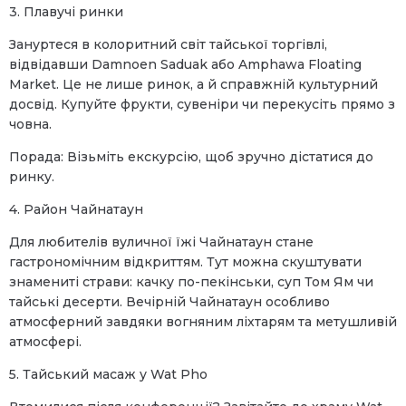
3. Плавучі ринки
Зануртеся в колоритний світ тайської торгівлі,
відвідавши Damnoen Saduak або Amphawa Floating
Market. Це не лише ринок, а й справжній культурний
досвід. Купуйте фрукти, сувеніри чи перекусіть прямо з
човна.
Порада: Візьміть екскурсію, щоб зручно дістатися до
ринку.
4. Район Чайнатаун
Для любителів вуличної їжі Чайнатаун стане
гастрономічним відкриттям. Тут можна скуштувати
знамениті страви: качку по-пекінськи, суп Том Ям чи
тайські десерти. Вечірній Чайнатаун особливо
атмосферний завдяки вогняним ліхтарям та метушливій
атмосфері.
5. Тайський масаж у Wat Pho