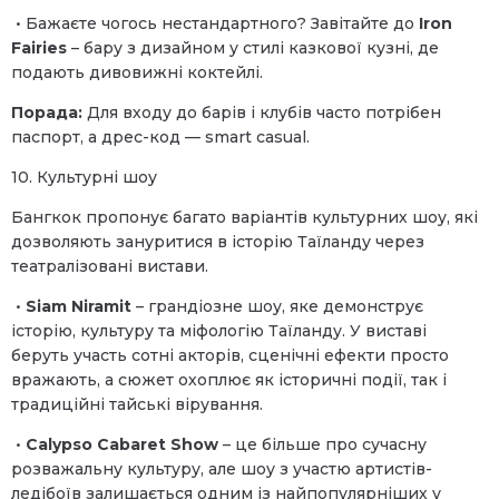
• Бажаєте чогось нестандартного? Завітайте до
Iron
Fairies
– бару з дизайном у стилі казкової кузні, де
подають дивовижні коктейлі.
Порада:
Для входу до барів і клубів часто потрібен
паспорт, а дрес-код — smart casual.
10. Культурні шоу
Бангкок пропонує багато варіантів культурних шоу, які
дозволяють зануритися в історію Таїланду через
театралізовані вистави.
•
Siam Niramit
– грандіозне шоу, яке демонструє
історію, культуру та міфологію Таїланду. У виставі
беруть участь сотні акторів, сценічні ефекти просто
вражають, а сюжет охоплює як історичні події, так і
традиційні тайські вірування.
•
Calypso Cabaret Show
– це більше про сучасну
розважальну культуру, але шоу з участю артистів-
ледібоїв залишається одним із найпопулярніших у