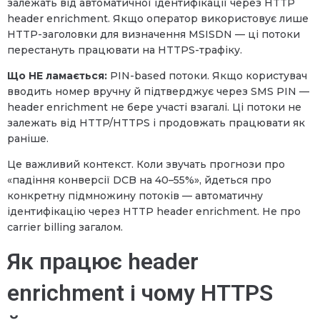
залежать від автоматичної ідентифікації через HTTP
header enrichment. Якщо оператор використовує лише
HTTP-заголовки для визначення MSISDN — ці потоки
перестануть працювати на HTTPS-трафіку.
Що НЕ ламається:
PIN-based потоки. Якщо користувач
вводить номер вручну й підтверджує через SMS PIN —
header enrichment не бере участі взагалі. Ці потоки не
залежать від HTTP/HTTPS і продовжать працювати як
раніше.
Це важливий контекст. Коли звучать прогнози про
«падіння конверсії DCB на 40–55%», йдеться про
конкретну підмножину потоків — автоматичну
ідентифікацію через HTTP header enrichment. Не про
carrier billing загалом.
Як працює header
enrichment і чому HTTPS