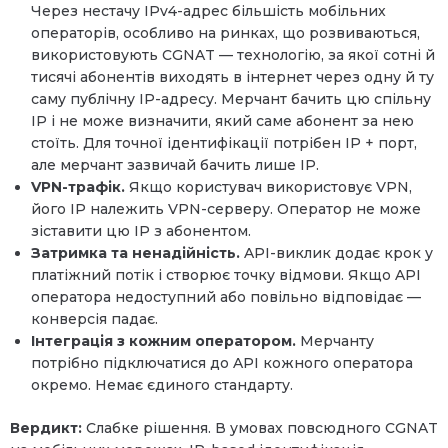
Через нестачу IPv4-адрес більшість мобільних
операторів, особливо на ринках, що розвиваються,
використовують CGNAT — технологію, за якої сотні й
тисячі абонентів виходять в інтернет через одну й ту
саму публічну IP-адресу. Мерчант бачить цю спільну
IP і не може визначити, який саме абонент за нею
стоїть. Для точної ідентифікації потрібен IP + порт,
але мерчант зазвичай бачить лише IP.
VPN-трафік.
Якщо користувач використовує VPN,
його IP належить VPN-серверу. Оператор не може
зіставити цю IP з абонентом.
Затримка та ненадійність.
API-виклик додає крок у
платіжний потік і створює точку відмови. Якщо API
оператора недоступний або повільно відповідає —
конверсія падає.
Інтеграція з кожним оператором.
Мерчанту
потрібно підключатися до API кожного оператора
окремо. Немає єдиного стандарту.
Вердикт:
Слабке рішення. В умовах повсюдного CGNAT