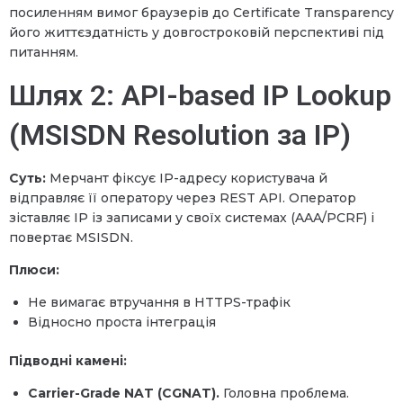
посиленням вимог браузерів до Certificate Transparency
його життєздатність у довгостроковій перспективі під
питанням.
Шлях 2: API-based IP Lookup
(MSISDN Resolution за IP)
Суть:
Мерчант фіксує IP-адресу користувача й
відправляє її оператору через REST API. Оператор
зіставляє IP із записами у своїх системах (AAA/PCRF) і
повертає MSISDN.
Плюси:
Не вимагає втручання в HTTPS-трафік
Відносно проста інтеграція
Підводні камені:
Carrier-Grade NAT (CGNAT).
Головна проблема.