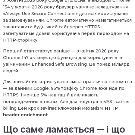
У жовтні 2025 року Google оголосив: з виходом Chrome
154 у жовтні 2026 року браузер увімкне налаштування
«Always Use Secure Connections» для всіх користувачів
за замовчуванням. Chrome автоматично намагатиметься
завантажити будь-який сайт через HTTPS і
запитуватиме дозвіл користувача перед переходом на
HTTP-сторінку.
Перший етап стартує раніше — з квітня 2026 року
Chrome 147 активує цю функцію для користувачів із
увімкненим Enhanced Safe Browsing. Це понад мільярд
людей.
Для звичайних користувачів зміна практично непомітна
— за даними Google, 95% трафіку Chrome вже йде по
HTTPS, і менше 3% навігацій викликають
попередження в тестах. Але для індустрії mVAS і carrier
billing цей крок зачіпає ключовий механізм:
HTTP
header enrichment
.
Що саме ламається — і що