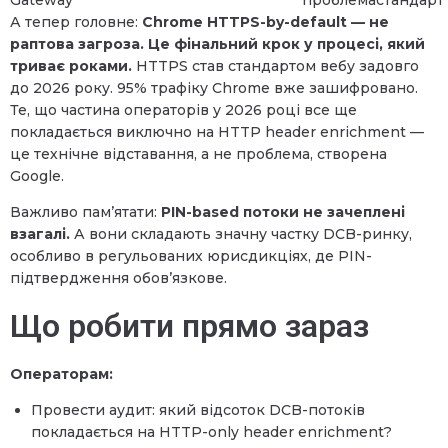
А тепер головне:
Chrome HTTPS-by-default — не
раптова загроза. Це фінальний крок у процесі, який
триває роками.
HTTPS став стандартом вебу задовго
до 2026 року. 95% трафіку Chrome вже зашифровано.
Те, що частина операторів у 2026 році все ще
покладається виключно на HTTP header enrichment —
це технічне відставання, а не проблема, створена
Google.
Важливо пам’ятати:
PIN-based потоки не зачеплені
взагалі.
А вони складають значну частку DCB-ринку,
особливо в регульованих юрисдикціях, де PIN-
підтвердження обов’язкове.
Що робити прямо зараз
Операторам:
Провести аудит: який відсоток DCB-потоків
покладається на HTTP-only header enrichment?