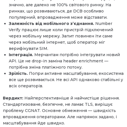
значно, але далеко не 100% світового ринку. На
ринках, що розвиваються, де DCB особливо
популярний, впровадження може відставати.
Залежність від мобільного з’єднання.
Number
Verify працює лише коли пристрій підключений
через мобільну мережу. Запит повинен іти саме
через мобільний інтернет, щоб оператор міг
верифікувати SIM.
Інтеграція.
Мерчантам потрібно інтегрувати новий
API. Це не drop-in заміна header enrichment —
потрібна зміна платіжного потоку.
Зрілість.
Попри активне масштабування, екосистема
все ще розвивається. Не всі API однаково стабільні у
всіх операторів.
Вердикт:
Найперспективніше й найчистіше рішення.
Стандартизоване, безпечне, не ламає TLS, вирішує
проблему CGNAT. Основне обмеження — швидкість
впровадження операторами. Але напрямок задано, і
масштабування йде швидко.