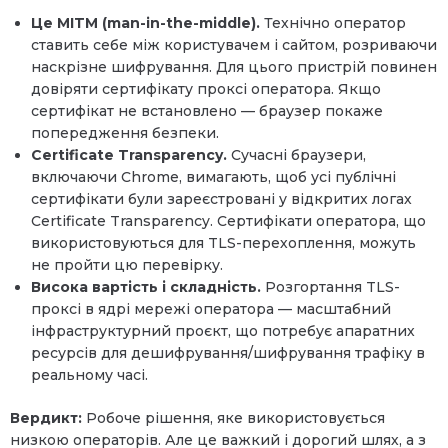
Це MITM (man-in-the-middle).
Технічно оператор
ставить себе між користувачем і сайтом, розриваючи
наскрізне шифрування. Для цього пристрій повинен
довіряти сертифікату проксі оператора. Якщо
сертифікат не встановлено — браузер покаже
попередження безпеки.
Certificate Transparency.
Сучасні браузери,
включаючи Chrome, вимагають, щоб усі публічні
сертифікати були зареєстровані у відкритих логах
Certificate Transparency. Сертифікати оператора, що
використовуються для TLS-перехоплення, можуть
не пройти цю перевірку.
Висока вартість і складність.
Розгортання TLS-
проксі в ядрі мережі оператора — масштабний
інфраструктурний проєкт, що потребує апаратних
ресурсів для дешифрування/шифрування трафіку в
реальному часі.
Вердикт:
Робоче рішення, яке використовується
низкою операторів. Але це важкий і дорогий шлях, а з