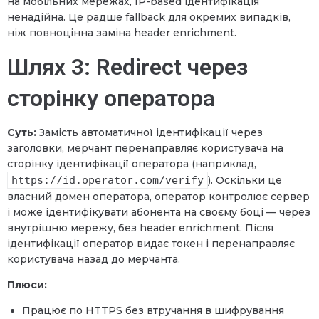
на мобільних мережах, IP-based ідентифікація
ненадійна. Це радше fallback для окремих випадків,
ніж повноцінна заміна header enrichment.
Шлях 3: Redirect через
сторінку оператора
Суть:
Замість автоматичної ідентифікації через
заголовки, мерчант перенаправляє користувача на
сторінку ідентифікації оператора (наприклад,
https://id.operator.com/verify
). Оскільки це
власний домен оператора, оператор контролює сервер
і може ідентифікувати абонента на своєму боці — через
внутрішню мережу, без header enrichment. Після
ідентифікації оператор видає токен і перенаправляє
користувача назад до мерчанта.
Плюси:
Працює по HTTPS без втручання в шифрування