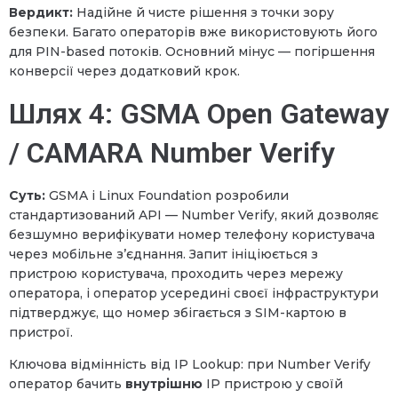
Вердикт:
Надійне й чисте рішення з точки зору
безпеки. Багато операторів вже використовують його
для PIN-based потоків. Основний мінус — погіршення
конверсії через додатковий крок.
Шлях 4: GSMA Open Gateway
/ CAMARA Number Verify
Суть:
GSMA і Linux Foundation розробили
стандартизований API — Number Verify, який дозволяє
безшумно верифікувати номер телефону користувача
через мобільне з’єднання. Запит ініціюється з
пристрою користувача, проходить через мережу
оператора, і оператор усередині своєї інфраструктури
підтверджує, що номер збігається з SIM-картою в
пристрої.
Ключова відмінність від IP Lookup: при Number Verify
оператор бачить
внутрішню
IP пристрою у своїй