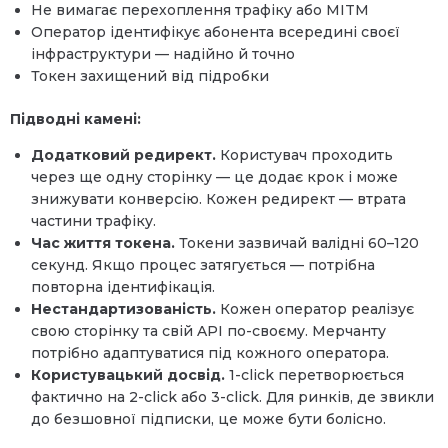
Не вимагає перехоплення трафіку або MITM
Оператор ідентифікує абонента всередині своєї
інфраструктури — надійно й точно
Токен захищений від підробки
Підводні камені:
Додатковий редирект.
Користувач проходить
через ще одну сторінку — це додає крок і може
знижувати конверсію. Кожен редирект — втрата
частини трафіку.
Час життя токена.
Токени зазвичай валідні 60–120
секунд. Якщо процес затягується — потрібна
повторна ідентифікація.
Нестандартизованість.
Кожен оператор реалізує
свою сторінку та свій API по-своєму. Мерчанту
потрібно адаптуватися під кожного оператора.
Користувацький досвід.
1-click перетворюється
фактично на 2-click або 3-click. Для ринків, де звикли
до безшовної підписки, це може бути болісно.