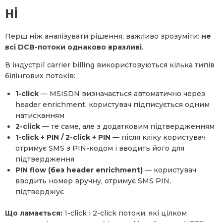
ні
Перш ніж аналізувати рішення, важливо зрозуміти:
не
всі DCB-потоки однаково вразливі
.
В індустрії carrier billing використовуються кілька типів
білінгових потоків:
1-click
— MSISDN визначається автоматично через
header enrichment, користувач підписується одним
натисканням
2-click
— те саме, але з додатковим підтвердженням
1-click + PIN / 2-click + PIN
— після кліку користувач
отримує SMS з PIN-кодом і вводить його для
підтвердження
PIN flow (без header enrichment)
— користувач
вводить номер вручну, отримує SMS PIN,
підтверджує
Що ламається:
1-click і 2-click потоки, які цілком