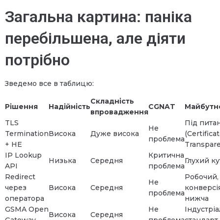
Загальна картина: паніка
перебільшена, але діяти
потрібно
Зведемо все в таблицю:
Складність
Рішення
Надійність
CGNAT
Майбутн
впровадження
TLS
Під пита
Не
Termination
Висока
Дуже висока
(Certifica
проблема
+ HE
Transpare
IP Lookup
Критична
Низька
Середня
Глухий ку
API
проблема
Redirect
Робочий,
Не
через
Висока
Середня
конверсі
проблема
оператора
нижча
GSMA Open
Не
Індустрі
Висока
Середня
Gateway
проблема
стандарт