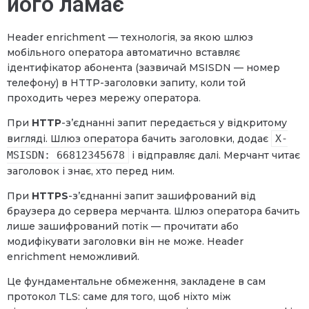
його ламає
Header enrichment — технологія, за якою шлюз
мобільного оператора автоматично вставляє
ідентифікатор абонента (зазвичай MSISDN — номер
телефону) в HTTP-заголовки запиту, коли той
проходить через мережу оператора.
При
HTTP
-з’єднанні запит передається у відкритому
вигляді. Шлюз оператора бачить заголовки, додає
X-
MSISDN: 66812345678
і відправляє далі. Мерчант читає
заголовок і знає, хто перед ним.
При
HTTPS
-з’єднанні запит зашифрований від
браузера до сервера мерчанта. Шлюз оператора бачить
лише зашифрований потік — прочитати або
модифікувати заголовки він не може. Header
enrichment неможливий.
Це фундаментальне обмеження, закладене в сам
протокол TLS: саме для того, щоб ніхто між