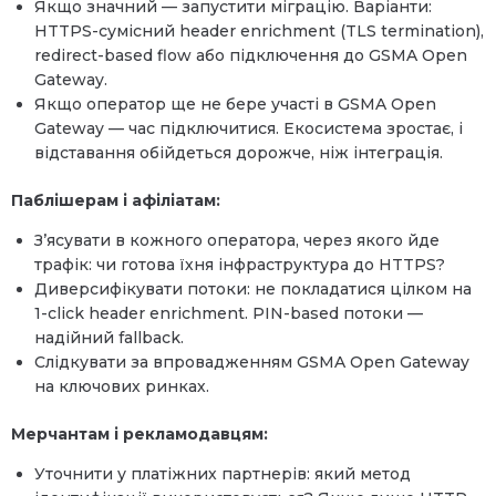
Якщо значний — запустити міграцію. Варіанти:
HTTPS-сумісний header enrichment (TLS termination),
redirect-based flow або підключення до GSMA Open
Gateway.
Якщо оператор ще не бере участі в GSMA Open
Gateway — час підключитися. Екосистема зростає, і
відставання обійдеться дорожче, ніж інтеграція.
Паблішерам і афіліатам:
З’ясувати в кожного оператора, через якого йде
трафік: чи готова їхня інфраструктура до HTTPS?
Диверсифікувати потоки: не покладатися цілком на
1-click header enrichment. PIN-based потоки —
надійний fallback.
Слідкувати за впровадженням GSMA Open Gateway
на ключових ринках.
Мерчантам і рекламодавцям:
Уточнити у платіжних партнерів: який метод