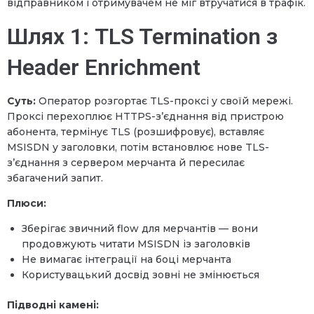
відправником і отримувачем не міг втручатися в трафік.
Шлях 1: TLS Termination з
Header Enrichment
Суть:
Оператор розгортає TLS-проксі у своїй мережі.
Проксі перехоплює HTTPS-з’єднання від пристрою
абонента, термінує TLS (розшифровує), вставляє
MSISDN у заголовки, потім встановлює нове TLS-
з’єднання з сервером мерчанта й пересилає
збагачений запит.
Плюси:
Зберігає звичний flow для мерчантів — вони
продовжують читати MSISDN із заголовків
Не вимагає інтеграції на боці мерчанта
Користувацький досвід зовні не змінюється
Підводні камені: