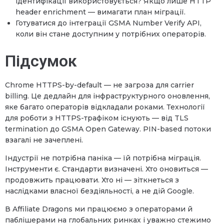
ідентифікації використовується? Якщо лише HTTP
header enrichment — вимагати план міграції.
Готуватися до інтеграції GSMA Number Verify API,
коли він стане доступним у потрібних операторів.
Підсумок
Chrome HTTPS-by-default — не загроза для carrier
billing. Це дедлайн для інфраструктурного оновлення,
яке багато операторів відкладали роками. Технології
для роботи з HTTPS-трафіком існують — від TLS
termination до GSMA Open Gateway. PIN-based потоки
взагалі не зачеплені.
Індустрії не потрібна паніка — їй потрібна міграція.
Інструменти є. Стандарти визначені. Хто оновиться —
продовжить працювати. Хто ні — зіткнеться з
наслідками власної бездіяльності, а не дій Google.
В Affiliate Dragons ми працюємо з операторами й
паблішерами на глобальних ринках і уважно стежимо