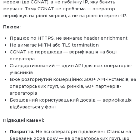
мережі (до CGNAT), а не публічну IP, яку бачить
мерчант. Тому CGNAT не проблема — оператор
верифікує на рівні мережі, а не на рівні інтернет-IP.
Плюси:
Працює по HTTPS, не вимагає header enrichment
Не вимагає MITM або TLS termination
CGNAT не перешкода — верифікація на боці
оператора
Стандартизований — один API для всіх операторів-
учасників
Вже розгорнутий комерційно: 300+ API-інстансів, 86
операторських груп, 65 ринків, 60+ партнерів-
агрегаторів
Безшовний користувацький досвід — верифікація
відбувається у фоні
Підводні камені:
Покриття.
Не всі оператори підключені. Станом на
березень 2026 року — 86 операторських груп, що