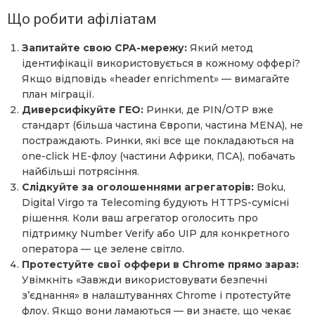
Що робити афіліатам
Запитайте свою CPA-мережу:
Який метод
ідентифікації використовується в кожному оффері?
Якщо відповідь «header enrichment» — вимагайте
план міграції.
Диверсифікуйте ГЕО:
Ринки, де PIN/OTP вже
стандарт (більша частина Європи, частина MENA), не
постраждають. Ринки, які все ще покладаються на
one-click HE-флоу (частини Африки, ПСА), побачать
найбільші потрясіння.
Слідкуйте за оголошеннями агрегаторів:
Boku,
Digital Virgo та Telecoming будують HTTPS-сумісні
рішення. Коли ваш агрегатор оголосить про
підтримку Number Verify або UIP для конкретного
оператора — це зелене світло.
Протестуйте свої оффери в Chrome прямо зараз:
Увімкніть «Завжди використовувати безпечні
з’єднання» в налаштуваннях Chrome і протестуйте
флоу. Якщо вони ламаються — ви знаєте, що чекає