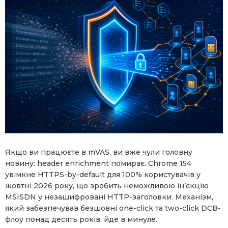
Якщо ви працюєте в mVAS, ви вже чули головну
новину: header enrichment помирає. Chrome 154
увімкне HTTPS-by-default для 100% користувачів у
жовтні 2026 року, що зробить неможливою ін’єкцію
MSISDN у незашифровані HTTP-заголовки. Механізм,
який забезпечував безшовні one-click та two-click DCB-
флоу понад десять років, йде в минуле.