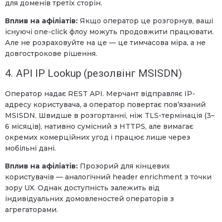
для доменів третіх сторін.
Вплив на афіліатів:
Якщо оператор це розгорнув, ваші
існуючі one-click флоу можуть продовжити працювати.
Але не розраховуйте на це — це тимчасова міра, а не
довгострокове рішення.
4. API IP Lookup (резолвінг MSISDN)
Оператор надає REST API. Мерчант відправляє IP-
адресу користувача, а оператор повертає пов’язаний
MSISDN. Швидше в розгортанні, ніж TLS-термінація (3–
6 місяців), нативно сумісний з HTTPS, але вимагає
окремих комерційних угод і працює лише через
мобільні дані.
Вплив на афіліатів:
Прозорий для кінцевих
користувачів — аналогічний header enrichment з точки
зору UX. Однак доступність залежить від
індивідуальних домовленостей операторів з
агрегаторами.