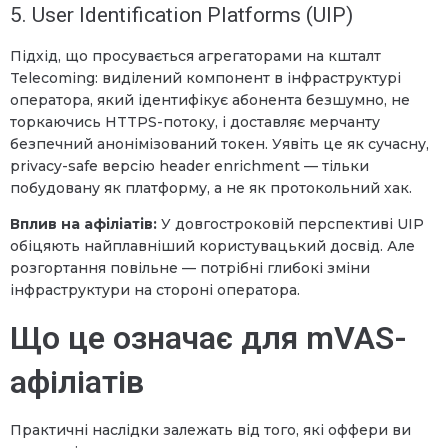
5. User Identification Platforms (UIP)
Підхід, що просувається агрегаторами на кшталт
Telecoming: виділений компонент в інфраструктурі
оператора, який ідентифікує абонента безшумно, не
торкаючись HTTPS-потоку, і доставляє мерчанту
безпечний анонімізований токен. Уявіть це як сучасну,
privacy-safe версію header enrichment — тільки
побудовану як платформу, а не як протокольний хак.
Вплив на афіліатів:
У довгостроковій перспективі UIP
обіцяють найплавніший користувацький досвід. Але
розгортання повільне — потрібні глибокі зміни
інфраструктури на стороні оператора.
Що це означає для mVAS-
афіліатів
Практичні наслідки залежать від того, які оффери ви