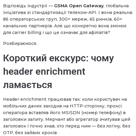
Відповідь індустрії —
GSMA Open Gateway
, глобальна
ініціатива зі стандартизації телеком-API. І вона реальна:
86 операторських груп, 300+ мереж, 65 ринків, 60+
канальних партнерів. Але що конкретно вона змінює
для carrier billing і що це означає для афіліатів?
Розбираємося.
Короткий екскурс: чому
header enrichment
ламається
Header enrichment працював так: коли користувач на
мобільних даних заходив на HTTP-сторінку, проксі
оператора вставляв його MSISDN (номер телефону) в
заголовки запиту. Мерчант або агрегатор зчитував цей
заголовок і точно знав, хто перед ним — без логіну, без
OTP, без зайвих кроків.