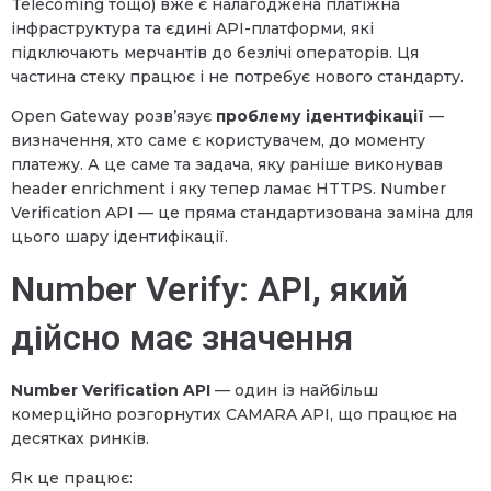
Telecoming тощо) вже є налагоджена платіжна
інфраструктура та єдині API-платформи, які
підключають мерчантів до безлічі операторів. Ця
частина стеку працює і не потребує нового стандарту.
Open Gateway розв’язує
проблему ідентифікації
—
визначення, хто саме є користувачем, до моменту
платежу. А це саме та задача, яку раніше виконував
header enrichment і яку тепер ламає HTTPS. Number
Verification API — це пряма стандартизована заміна для
цього шару ідентифікації.
Number Verify: API, який
дійсно має значення
Number Verification API
— один із найбільш
комерційно розгорнутих CAMARA API, що працює на
десятках ринків.
Як це працює: