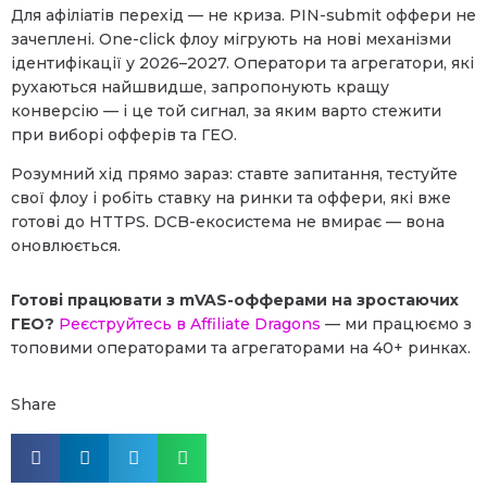
Для афіліатів перехід — не криза. PIN-submit оффери не
зачеплені. One-click флоу мігрують на нові механізми
ідентифікації у 2026–2027. Оператори та агрегатори, які
рухаються найшвидше, запропонують кращу
конверсію — і це той сигнал, за яким варто стежити
при виборі офферів та ГЕО.
Розумний хід прямо зараз: ставте запитання, тестуйте
свої флоу і робіть ставку на ринки та оффери, які вже
готові до HTTPS. DCB-екосистема не вмирає — вона
оновлюється.
Готові працювати з mVAS-офферами на зростаючих
ГЕО?
Реєструйтесь в Affiliate Dragons
— ми працюємо з
топовими операторами та агрегаторами на 40+ ринках.
Share