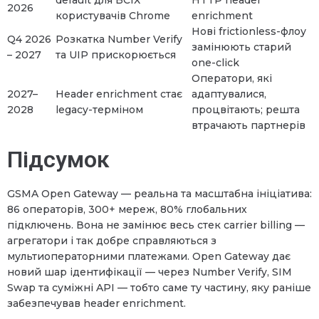
2026
користувачів Chrome
enrichment
Нові frictionless-флоу
Q4 2026
Розкатка Number Verify
замінюють старий
– 2027
та UIP прискорюється
one-click
Оператори, які
2027–
Header enrichment стає
адаптувалися,
2028
legacy-терміном
процвітають; решта
втрачають партнерів
Підсумок
GSMA Open Gateway — реальна та масштабна ініціатива:
86 операторів, 300+ мереж, 80% глобальних
підключень. Вона не замінює весь стек carrier billing —
агрегатори і так добре справляються з
мультиоператорними платежами. Open Gateway дає
новий шар ідентифікації — через Number Verify, SIM
Swap та суміжні API — тобто саме ту частину, яку раніше
забезпечував header enrichment.