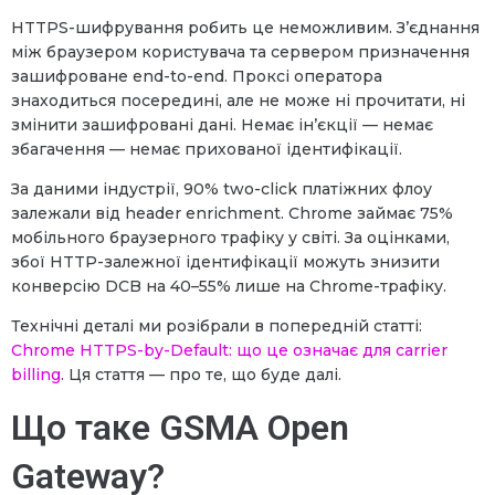
HTTPS-шифрування робить це неможливим. З’єднання
між браузером користувача та сервером призначення
зашифроване end-to-end. Проксі оператора
знаходиться посередині, але не може ні прочитати, ні
змінити зашифровані дані. Немає ін’єкції — немає
збагачення — немає прихованої ідентифікації.
За даними індустрії, 90% two-click платіжних флоу
залежали від header enrichment. Chrome займає 75%
мобільного браузерного трафіку у світі. За оцінками,
збої HTTP-залежної ідентифікації можуть знизити
конверсію DCB на 40–55% лише на Chrome-трафіку.
Технічні деталі ми розібрали в попередній статті:
Chrome HTTPS-by-Default: що це означає для carrier
billing
. Ця стаття — про те, що буде далі.
Що таке GSMA Open
Gateway?