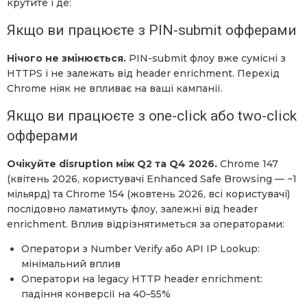
крутите і де:
Якщо ви працюєте з PIN-submit офферами
Нічого не змінюється.
PIN-submit флоу вже сумісні з
HTTPS і не залежать від header enrichment. Перехід
Chrome ніяк не впливає на ваші кампанії.
Якщо ви працюєте з one-click або two-click
офферами
Очікуйте disruption між Q2 та Q4 2026.
Chrome 147
(квітень 2026, користувачі Enhanced Safe Browsing — ~1
мільярд) та Chrome 154 (жовтень 2026, всі користувачі)
послідовно ламатимуть флоу, залежні від header
enrichment. Вплив відрізнятиметься за операторами:
Оператори з Number Verify або API IP Lookup:
мінімальний вплив
Оператори на legacy HTTP header enrichment:
падіння конверсії на 40–55%