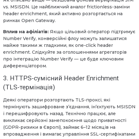
vs. MSISDN. Це найближчий аналог frictionless-заміни
header enrichment, який активно розгортається на
ринках Open Gateway.
Вплив на афіліатів:
Якщо цільовий оператор підтримує
Number Verify, конверсійні флоу можуть залишатися
майже такими ж гладкими, як one-click header
enrichment. Слідкуйте за оголошеннями агрегаторів
про інтеграцію Number Verify — це буде ключовим
диференціатором.
3. HTTPS-сумісний Header Enrichment
(TLS-термінація)
Деякі оператори розгортають TLS-проксі, які
термінують зашифроване з’єднання, ін’єктують MSISDN
і перешифровують назад. Технічно працює, але
викликає серйозні занепокоєння щодо приватності
(GDPR-ризики в Європі), займає 6–12 місяців на
впровадження і вимагає управління SSL-сертифікатами