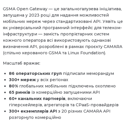
GSMA Open Gateway — це загальногалузева ініціатива,
запущена у 2023 році для надання можливостей
мобільних мереж через стандартизовані API. Уявіть це
як універсальний програмний інтерфейс для телеком-
інфраструктури — замість пропрієтарних систем
кожного оператора всі використовують однакові
визначення API, розроблені в рамках проєкту CAMARA
(спільно керованого GSMA та Linux Foundation).
Масштаб вражає:
86 операторських груп
підписали меморандум
300+ мереж
у всіх регіонах
80%
глобальних мобільних підключень охоплено
65 ринків
із комерційно запущеними API
60+ канальних партнерів
, включаючи
гіперскейлерів, агрегаторів та CPaaS-провайдерів
300+ екземплярів API
з 20 різних CAMARA API
розгорнуто комерційно