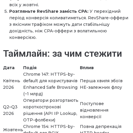
всіх у жовтні.
Розгляньте RevShare замість CPA:
У перехідний
період конверсія коливатиметься. RevShare-оффери
з якісним трафіком можуть дати стабільнішу
дохідність, ніж CPA-оффери з волатильною
конверсією.
Таймлайн: за чим стежити
Дата
Подія
Вплив
Chrome 147: HTTPS-by-
Квітень
default для користувачів
Перша хвиля збоїв
2026
Enhanced Safe Browsing
HE-залежних флоу
(~1 млрд)
Оператори розгортають
Поступове
Q2–Q3
короткострокові
відновлення
2026
рішення (API IP Lookup,
конверсії
OTP-фолбеки)
Chrome 154: HTTPS-by-
Повна депрекація
Жовтень
default для ВСІХ
HTTP header