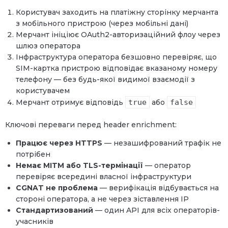
Користувач заходить на платіжну сторінку мерчанта
з мобільного пристрою (через мобільні дані)
Мерчант ініціює OAuth2-авторизаційний флоу через
шлюз оператора
Інфраструктура оператора безшовно перевіряє, що
SIM-картка пристрою відповідає вказаному номеру
телефону — без будь-якої видимої взаємодії з
користувачем
Мерчант отримує відповідь
true
або
false
Ключові переваги перед header enrichment:
Працює через HTTPS
— незашифрований трафік не
потрібен
Немає MITM або TLS-термінації
— оператор
перевіряє всередині власної інфраструктури
CGNAT не проблема
— верифікація відбувається на
стороні оператора, а не через зіставлення IP
Стандартизований
— один API для всіх операторів-
учасників