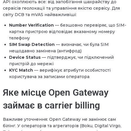
API охоплюють все: від запобігання шахрайству до
сервісів геолокації та управління якістю сервісу. Для
світу DCB та mVAS найважливіші:
Number Verification
— безшовно перевіряє, що SIM-
картка пристрою відповідає вказаному номеру
телефону
SIM Swap Detection
— визначає, чи була SIM
нещодавно замінена (антифрод)
Device Status
— підтверджує, чи підключений
пристрій до мережі
KYC Match
— верифікує атрибути особистості
користувача за записами оператора
Яке місце Open Gateway
займає в carrier billing
Важливе уточнення: Open Gateway не замінює сам
білінг. У операторів та агрегаторів (Boku, Digital Virgo,