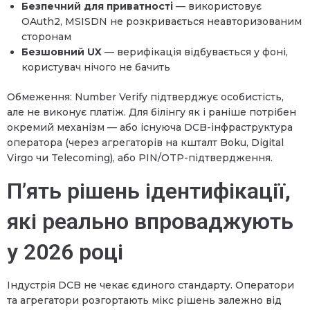
Безпечний для приватності
— використовує
OAuth2, MSISDN не розкривається неавторизованим
сторонам
Безшовний UX
— верифікація відбувається у фоні,
користувач нічого не бачить
Обмеження: Number Verify підтверджує особистість,
але не виконує платіж. Для білінгу як і раніше потрібен
окремий механізм — або існуюча DCB-інфраструктура
оператора (через агрегаторів на кшталт Boku, Digital
Virgo чи Telecoming), або PIN/OTP-підтвердження.
П’ять рішень ідентифікації,
які реально впроваджують
у 2026 році
Індустрія DCB не чекає єдиного стандарту. Оператори
та агрегатори розгортають мікс рішень залежно від