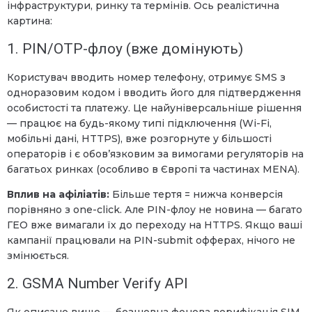
інфраструктури, ринку та термінів. Ось реалістична
картина:
1. PIN/OTP-флоу (вже домінують)
Користувач вводить номер телефону, отримує SMS з
одноразовим кодом і вводить його для підтвердження
особистості та платежу. Це найуніверсальніше рішення
— працює на будь-якому типі підключення (Wi-Fi,
мобільні дані, HTTPS), вже розгорнуте у більшості
операторів і є обов’язковим за вимогами регуляторів на
багатьох ринках (особливо в Європі та частинах MENA).
Вплив на афіліатів:
Більше тертя = нижча конверсія
порівняно з one-click. Але PIN-флоу не новина — багато
ГЕО вже вимагали їх до переходу на HTTPS. Якщо ваші
кампанії працювали на PIN-submit офферах, нічого не
змінюється.
2. GSMA Number Verify API
Як описано вище — безшовна фонова верифікація SIM