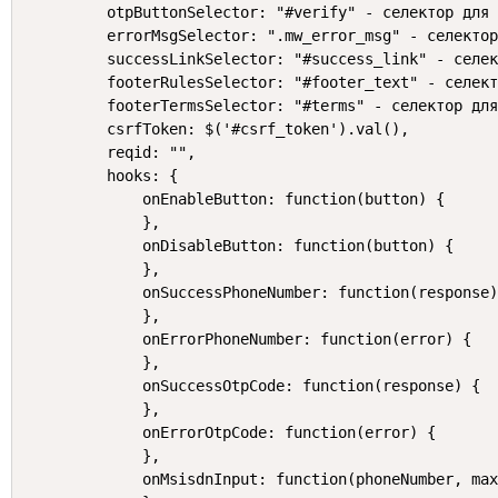
    otpButtonSelector: "#verify" - селектор для 
    errorMsgSelector: ".mw_error_msg" - селектор
    successLinkSelector: "#success_link" - селек
    footerRulesSelector: "#footer_text" - селект
    footerTermsSelector: "#terms" - селектор для
    csrfToken: $('#csrf_token').val(),

    reqid: "",

    hooks: {

        onEnableButton: function(button) {

        },

        onDisableButton: function(button) {

        },

        onSuccessPhoneNumber: function(response)
        },

        onErrorPhoneNumber: function(error) {

        },

        onSuccessOtpCode: function(response) {

        },

        onErrorOtpCode: function(error) {

        },

        onMsisdnInput: function(phoneNumber, max