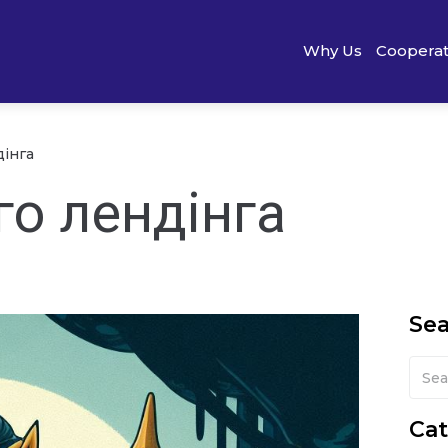
Why Us
Cooperat
дінга
го лендінга
Se
Cat