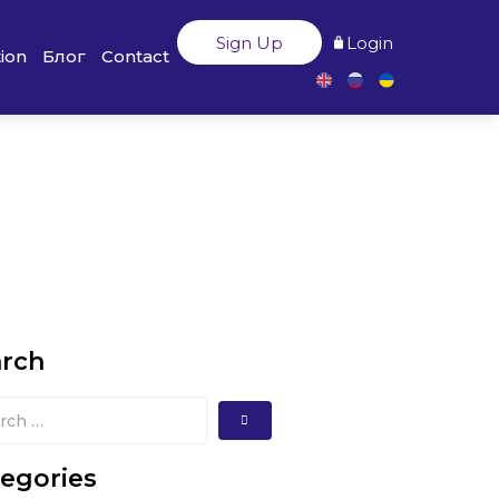
Sign Up
Login
ion
Блог
Contact
arch
egories