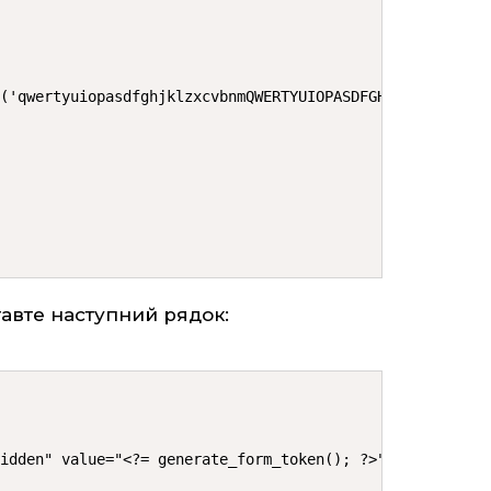
('qwertyuiopasdfghjklzxcvbnmQWERTYUIOPASDFGHJKLZXCVBNM')
тавте наступний рядок:
hidden" value="<?= generate_form_token(); ?>">