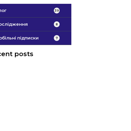
лог
39
ослідження
8
обільні підписки
7
ent posts