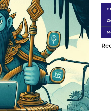
Б
Д
М
Rec