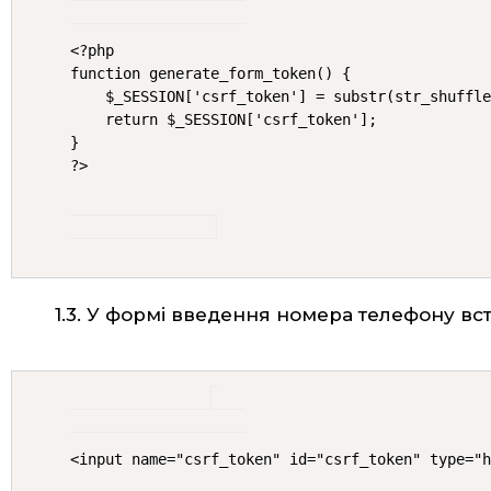
<?php

function generate_form_token() {

    $_SESSION['csrf_token'] = substr(str_shuffle
    return $_SESSION['csrf_token'];

}

?>
1.3. У формі введення номера телефону вс
<input name="csrf_token" id="csrf_token" type="