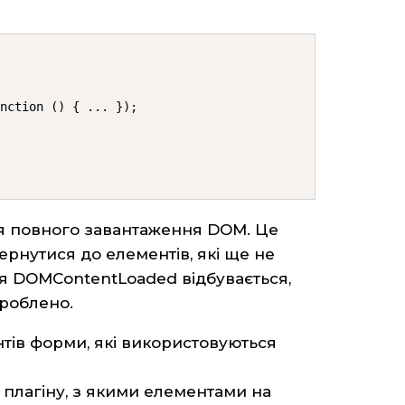
unction () { ... });
ля повного завантаження DOM. Це
ернутися до елементів, які ще не
ія DOMContentLoaded відбувається,
броблено.
нтів форми, які використовуються
 плагіну, з якими елементами на