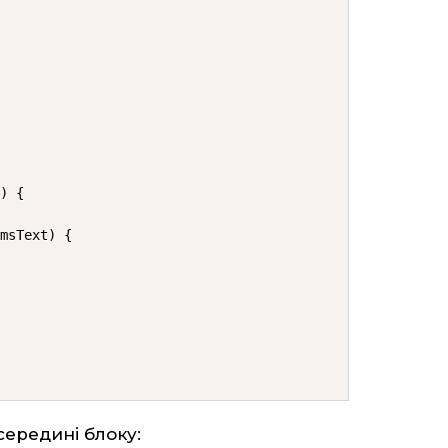


) {

msText) {

середині блоку: