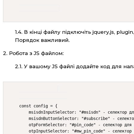
1.4. В кінці файлу підключіть jquery.js, plugi
Порядок важливий.
2. Робота з JS файлом:
2.1. У вашому JS файлі додайте код для нала
const config = {

    msisdnInputSelector: "#msisdn" - селектор дл
    msisdnButtonSelector: "#subscribe" - селекто
    otpFormSelector: "#pin_code" - селектор для 
    otpInputSelector: "#mw_pin_code" - селектор 