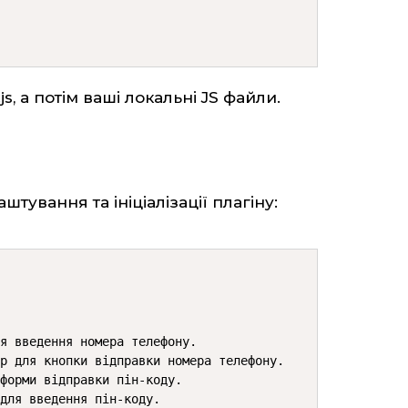
n.js, а потім ваші локальні JS файли.
штування та ініціалізації плагіну:
я введення номера телефону.

р для кнопки відправки номера телефону.

форми відправки пін-коду.

для введення пін-коду.
