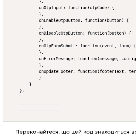
        },

        onOtpInput: function(otpCode) {

        },

        onEnableOtpButton: function(button) {

        },

        onDisableOtpButton: function(button) {

        },

        onOtpFormSubmit: function(event, form) {
        },

        onErrorMessage: function(message, config
        },

        onUpdateFooter: function(footerText, ter
        }

    }

};
Переконайтеся, що цей код знаходиться в