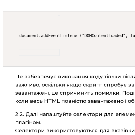
document.addEventListener("DOMContentLoaded", f
Це забезпечує виконання коду тільки піс
важливо, оскільки якщо скрипт спробує зв
завантажені, це спричинить помилки. Под
коли весь HTML повністю завантажено і о
2.2. Далі налаштуйте селектори для елеме
плагіном.
Селектори використовуються для вказівки