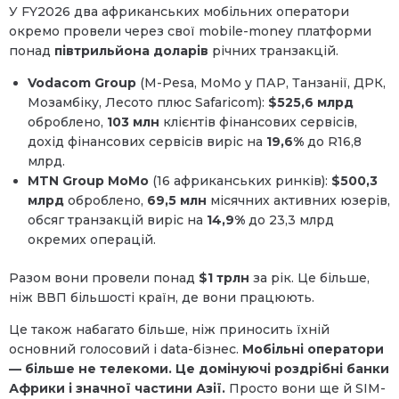
У FY2026 два африканських мобільних оператори
окремо провели через свої mobile-money платформи
понад
півтрильйона доларів
річних транзакцій.
Vodacom Group
(M-Pesa, MoMo у ПАР, Танзанії, ДРК,
Мозамбіку, Лесото плюс Safaricom):
$525,6 млрд
оброблено,
103 млн
клієнтів фінансових сервісів,
дохід фінансових сервісів виріс на
19,6%
до R16,8
млрд.
MTN Group MoMo
(16 африканських ринків):
$500,3
млрд
оброблено,
69,5 млн
місячних активних юзерів,
обсяг транзакцій виріс на
14,9%
до 23,3 млрд
окремих операцій.
Разом вони провели понад
$1 трлн
за рік. Це більше,
ніж ВВП більшості країн, де вони працюють.
Це також набагато більше, ніж приносить їхній
основний голосовий і data-бізнес.
Мобільні оператори
— більше не телекоми. Це домінуючі роздрібні банки
Африки і значної частини Азії.
Просто вони ще й SIM-