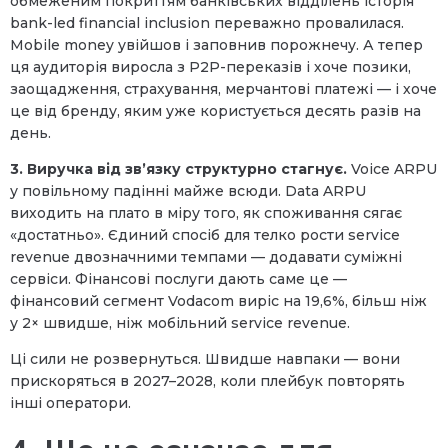
обмеженим покриттям банківських відділень історія
bank-led financial inclusion переважно провалилася.
Mobile money увійшов і заповнив порожнечу. А тепер
ця аудиторія виросла з P2P-переказів і хоче позики,
заощадження, страхування, мерчантові платежі — і хоче
це від бренду, яким уже користується десять разів на
день.
3. Виручка від зв’язку структурно стагнує.
Voice ARPU
у повільному падінні майже всюди. Data ARPU
виходить на плато в міру того, як споживання сягає
«достатньо». Єдиний спосіб для телко рости service
revenue двозначними темпами — додавати суміжні
сервіси. Фінансові послуги дають саме це —
фінансовий сегмент Vodacom виріс на 19,6%, більш ніж
у 2× швидше, ніж мобільний service revenue.
Ці сили не розвернуться. Швидше навпаки — вони
прискоряться в 2027–2028, коли плейбук повторять
інші оператори.