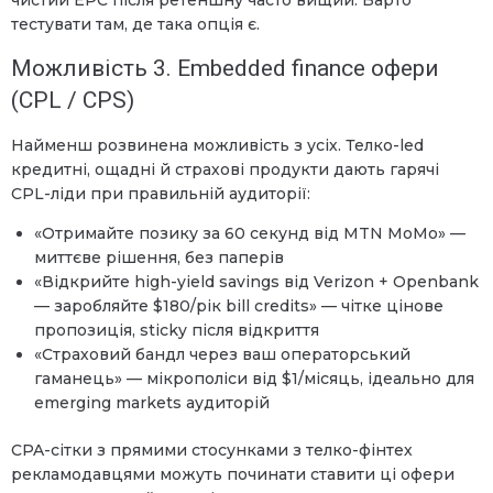
тестувати там, де така опція є.
Можливість 3. Embedded finance офери
(CPL / CPS)
Найменш розвинена можливість з усіх. Телко-led
кредитні, ощадні й страхові продукти дають гарячі
CPL-ліди при правильній аудиторії:
«Отримайте позику за 60 секунд від MTN MoMo» —
миттєве рішення, без паперів
«Відкрийте high-yield savings від Verizon + Openbank
— заробляйте $180/рік bill credits» — чітке цінове
пропозиція, sticky після відкриття
«Страховий бандл через ваш операторський
гаманець» — мікрополіси від $1/місяць, ідеально для
emerging markets аудиторій
CPA-сітки з прямими стосунками з телко-фінтех
рекламодавцями можуть починати ставити ці офери