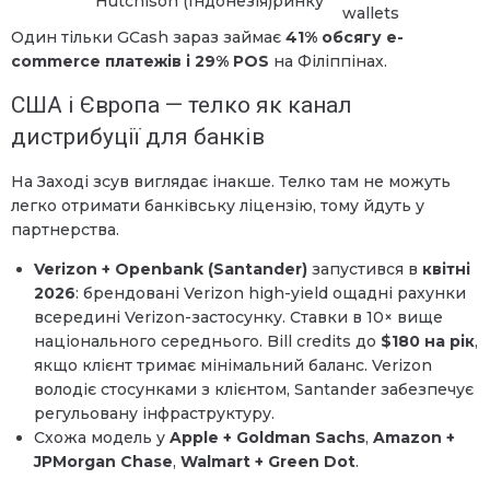
Hutchison (Індонезія)
ринку
wallets
Один тільки GCash зараз займає
41% обсягу e-
commerce платежів і 29% POS
на Філіппінах.
США і Європа — телко як канал
дистрибуції для банків
На Заході зсув виглядає інакше. Телко там не можуть
легко отримати банківську ліцензію, тому йдуть у
партнерства.
Verizon + Openbank (Santander)
запустився в
квітні
2026
: брендовані Verizon high-yield ощадні рахунки
всередині Verizon-застосунку. Ставки в 10× вище
національного середнього. Bill credits до
$180 на рік
,
якщо клієнт тримає мінімальний баланс. Verizon
володіє стосунками з клієнтом, Santander забезпечує
регульовану інфраструктуру.
Схожа модель у
Apple + Goldman Sachs
,
Amazon +
JPMorgan Chase
,
Walmart + Green Dot
.