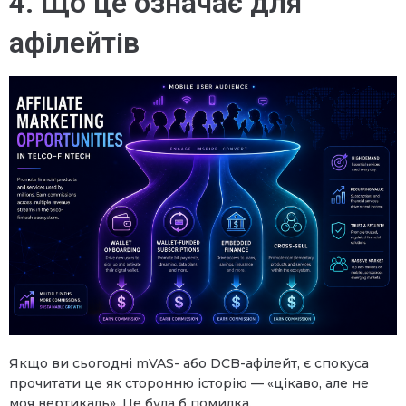
4. Що це означає для
афілейтів
Якщо ви сьогодні mVAS- або DCB-афілейт, є спокуса
прочитати це як сторонню історію — «цікаво, але не
моя вертикаль». Це була б помилка.