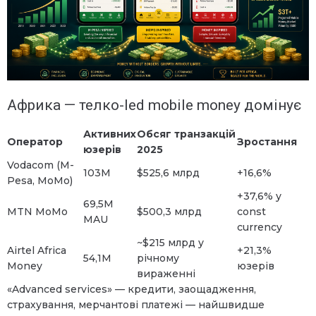
Африка — телко-led mobile money домінує
Активних
Обсяг транзакцій
Оператор
Зростання
юзерів
2025
Vodacom (M-
103M
$525,6 млрд
+16,6%
Pesa, MoMo)
+37,6% у
69,5M
MTN MoMo
$500,3 млрд
const
MAU
currency
~$215 млрд у
Airtel Africa
+21,3%
54,1M
річному
Money
юзерів
вираженні
«Advanced services» — кредити, заощадження,
страхування, мерчантові платежі — найшвидше