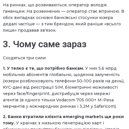
На ринках, що розвиваються, оператор володіє
гаманцем. На розвинених — оператор стає вітриною. В
обох випадках основні банківські стосунки юзера
дедалі частіше — з тим брендом, який раніше «всього
лише» продавав зв’язок.
3. Чому саме зараз
Сходяться три сили:
1. У телко є те, що потрібно банкам.
У них 5,6 млрд
мобільних абонентів глобально, щоденна залученість
(юзери розблоковують телефони 50–100 разів на день),
KYC-дані від реєстрації SIM, біометричні можливості
через face/fingerprint, дистрибуція через мережі
агентів (в одного тільки Vodacom 705 000+ M-Pesa
мерчантів у міжнародних ринках і 3,2M у Safaricom).
2. Банки втратили клієнта emerging markets ще роки
тому.
У країнах з низькою пенетрацією карт і