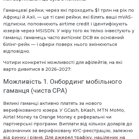
Гаманцеві рейки, через які проходить $1 трлн на рік по
Африці й Азії, — це ті самі рейки, які білять ваші mVAS-
підписки, поповнюють airtime credit і ідентифікують
юзерів через MSISDN. У міру того як телко інвестують у
гаманці, гаманець часто
витісняє
DCB як основний
білінг-рейк — і офери поверх нього змінюються
відповідно.
Чотири конкретні можливості для афілейтів, на які
варто дивитися в 2026–2027:
Можливість 1. Онбординг мобільного
гаманця (чиста CPA)
Великі гаманці активно платять за нового
верифікованого юзера. У GCash, bKash, MTN MoMo,
Airtel Money та Orange Money є реферальні чи
партнерські програми. Виплати від кількох доларів до
двозначних за верифіковану KYC-реєстрацію, залежно
від ринку і рівня. Для джерел трафіку, націлених на