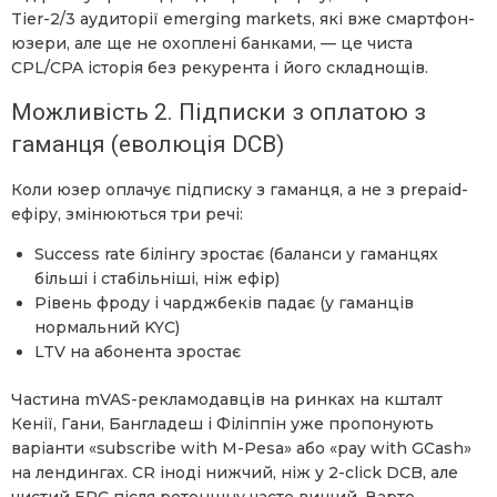
Tier-2/3 аудиторії emerging markets, які вже смартфон-
юзери, але ще не охоплені банками, — це чиста
CPL/CPA історія без рекурента і його складнощів.
Можливість 2. Підписки з оплатою з
гаманця (еволюція DCB)
Коли юзер оплачує підписку з гаманця, а не з prepaid-
ефіру, змінюються три речі:
Success rate білінгу зростає (баланси у гаманцях
більші і стабільніші, ніж ефір)
Рівень фроду і чарджбеків падає (у гаманців
нормальний KYC)
LTV на абонента зростає
Частина mVAS-рекламодавців на ринках на кшталт
Кенії, Гани, Бангладеш і Філіппін уже пропонують
варіанти «subscribe with M-Pesa» або «pay with GCash»
на лендингах. CR іноді нижчий, ніж у 2-click DCB, але
чистий EPC після ретеншну часто вищий. Варто