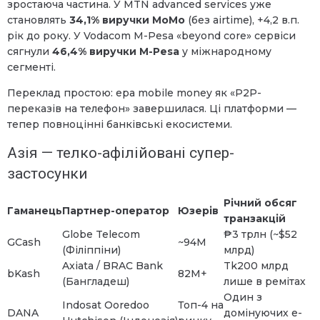
зростаюча частина. У MTN advanced services уже
становлять
34,1% виручки MoMo
(без airtime), +4,2 в.п.
рік до року. У Vodacom M-Pesa «beyond core» сервіси
сягнули
46,4% виручки M-Pesa
у міжнародному
сегменті.
Переклад простою: ера mobile money як «P2P-
переказів на телефон» завершилася. Ці платформи —
тепер повноцінні банківські екосистеми.
Азія — телко-афілійовані супер-
застосунки
Річний обсяг
Гаманець
Партнер-оператор
Юзерів
транзакцій
Globe Telecom
₱3 трлн (~$52
GCash
~94M
(Філіппіни)
млрд)
Axiata / BRAC Bank
Tk200 млрд
bKash
82M+
(Бангладеш)
лише в ремітах
Один з
Indosat Ooredoo
Топ-4 на
DANA
домінуючих e-