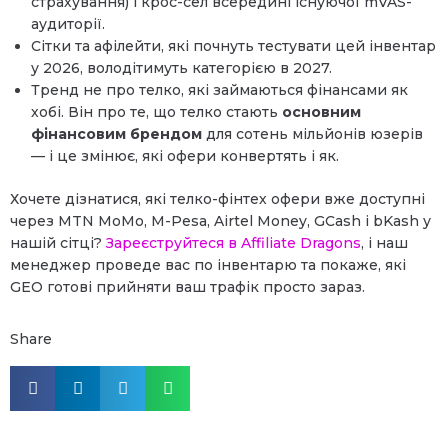
страхування) і крос-сел всередині існуючої mVAS-
аудиторії.
Сітки та афілейти, які почнуть тестувати цей інвентар
у 2026, володітимуть категорією в 2027.
Тренд не про телко, які займаються фінансами як
хобі. Він про те, що телко стають
основним
фінансовим брендом
для сотень мільйонів юзерів
— і це змінює, які офери конвертять і як.
Хочете дізнатися, які телко-фінтех офери вже доступні
через MTN MoMo, M-Pesa, Airtel Money, GCash і bKash у
нашій сітці?
Зареєструйтеся в Affiliate Dragons
, і наш
менеджер проведе вас по інвентарю та покаже, які
GEO готові прийняти ваш трафік просто зараз.
Share