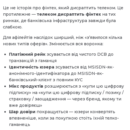
Це не історія про фінтех, який дисраптить телеком. Це
протилежне —
телеком дисраптить фінтех
на тих
ринках, де банківська інфраструктура завжди була
слабкою.
Для афілейтів наслідок ширший, ніж «з’явилося кілька
нових типів оферів». Змінюється вся воронка:
Платіжний рейк
зсувається від чистого DCB до
транзакцій з гаманця
Ідентичність юзера
зсувається від MSISDN-як-
анонімного-ідентифікатора до MSISDN-як-
банківський-клієнт з повним KYC
Мікс продуктів
розширюється з «купи цю цифрову
підписку» на «купи цю цифрову підписку / позику /
страховку / заощадження — через бренд, якому ти
вже довіряєш»
Шар довіри
покращується — юзери конвертять
впевненіше, коли за покупкою стоїть їхній телко-
гаманець