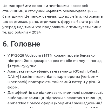
Це має зробити воронки чистішими, конверсії
стійкішими, а стосунки «афілейт-рекламодавець» —
багатшими. Це також означає, що афілейти, які освоять
цю вертикаль рано, отримають фору на багато років
уперед над тими, хто продовжить оптимізувати лише
те, що робили у 2024.
6. Головне
У FY2026 Vodacom і MTN кожен провів близько
півтрильйона доларів через mobile money — понад
$1 трлн сукупно.
Азіатські телко-афілійовані гаманці (GCash, bKash,
DANA) і західні телко-банк партнерства (Verizon +
Openbank) повторюють той самий патерн у різній
формі.
Для афілейтів це відкриває чотири нові можливості:
онбординг гаманця, підписки з оплатою з гаманця,
embedded finance офери (кредити / заощадження /