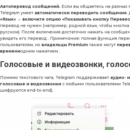
Автоперевод сообщений.
Если вы общаетесь на разных 
Telegram умеет
автоматически переводить сообщения
.
«Язык» → включите опцию «Показывать кнопку Переве
перевод не нужен (например, родной язык, чтобы кнопка
русском). После включения достаточно нажать на сообщен
увидеть его перевод .
Примечание:
полная функция пере
пользователям, но
владельцы Premium
также могут
перев
времени
одним нажатием .
Голосовые и видеозвонки, голо
Помимо текстового чата, Telegram поддерживает
аудио- 
голосовые и видеозвонки
с любыми пользователями Tele
шифруются end-to-end).