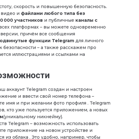
тоту, скорость и повышенную безопасность.
 видео и
файлами любого типа без
0 000 участников
и публичные
каналы с
всех платформах – вы можете одновременно
б-версии, причём все сообщения
одвинутые функции Telegram
для личного
к безопасности – а также расскажем про
ется иллюстрациями и ссылками на
возможности
ш аккаунт Telegram создан и настроен
ожение и ввести свой номер телефона –
е имя и при желании фото профиля . Telegram
в, кто уже пользуется приложением, а новых
м
(уникальному никнейму).
тв Telegram – возможность использовать
вите приложение на новом устройстве и
я из облака . Это удобно, например, чтобы