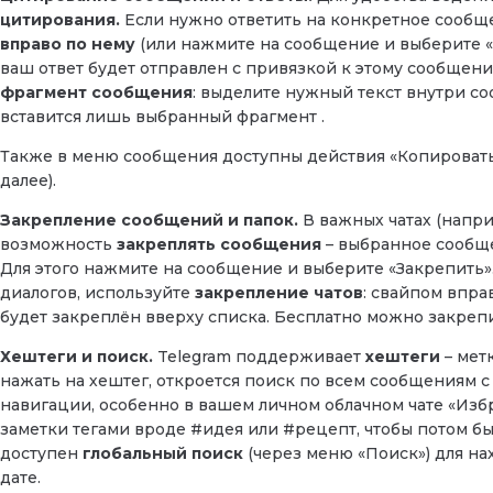
цитирования.
Если нужно ответить на конкретное сообще
вправо по нему
(или нажмите на сообщение и выберите «О
ваш ответ будет отправлен с привязкой к этому сообщени
фрагмент сообщения
: выделите нужный текст внутри со
вставится лишь выбранный фрагмент .
Также в меню сообщения доступны действия «Копировать т
далее).
Закрепление сообщений и папок.
В важных чатах (напри
возможность
закреплять сообщения
– выбранное сообще
Для этого нажмите на сообщение и выберите «Закрепить».
диалогов, используйте
закрепление чатов
: свайпом вправ
будет закреплён вверху списка. Бесплатно можно закрепить
Хештеги и поиск.
Telegram поддерживает
хештеги
– мет
нажать на хештег, откроется поиск по всем сообщениям с 
навигации, особенно в вашем личном облачном чате «Изб
заметки тегами вроде #идея или #рецепт, чтобы потом быс
доступен
глобальный поиск
(через меню «Поиск») для н
дате.