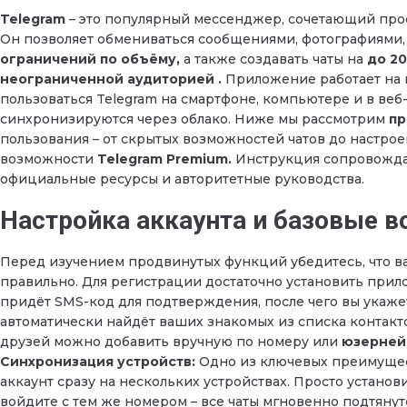
Telegram
– это популярный мессенджер, сочетающий прос
Он позволяет обмениваться сообщениями, фотографиями,
ограничений по объёму,
а также создавать чаты на
до 20
неограниченной аудиторией .
Приложение работает на 
пользоваться Telegram на смартфоне, компьютере и в ве
синхронизируются через облако. Ниже мы рассмотрим
пр
пользования – от скрытых возможностей чатов до настрое
возможности
Telegram Premium.
Инструкция сопровожда
официальные ресурсы и авторитетные руководства.
Настройка аккаунта и базовые 
Перед изучением продвинутых функций убедитесь, что ва
правильно. Для регистрации достаточно установить прил
придёт SMS-код для подтверждения, после чего вы укажет
автоматически найдёт ваших знакомых из списка контакто
друзей можно добавить вручную по номеру или
юзерней
Синхронизация устройств:
Одно из ключевых преимущес
аккаунт сразу на нескольких устройствах. Просто устано
войдите с тем же номером – все чаты мгновенно подтянутс