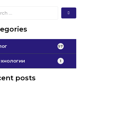
egories
лог
57
ехнологии
1
ent posts