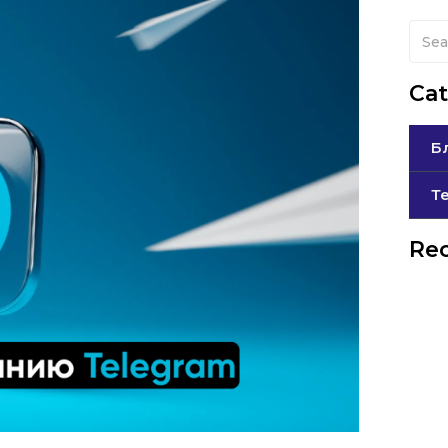
Cat
Б
Т
Rec