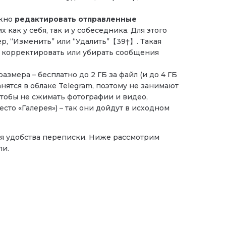
ожно
редактировать отправленные
х как у себя, так и у собеседника. Для этого
р, “Изменить” или “Удалить”【39†】. Такая
я корректировать или убирать сообщения
змера – бесплатно до 2 ГБ за файл (и до 4 ГБ
анятся в облаке Telegram, поэтому не занимают
Чтобы не сжимать фотографии и видео,
сто «Галерея») – так они дойдут в исходном
я удобства переписки. Ниже рассмотрим
ли.