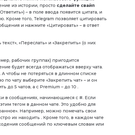
ние из истории, просто
сделайте свайп
тветить») – в поле ввода появится цитата, и
ю. Кроме того, Telegram позволяет цитировать
общения и нажмите «Цитировать» – в ответ
екст», «Переслать» и «Закрепить» (о них
мер, рабочих группах) пригодится
ние будет всегда отображаться вверху чата.
 А чтобы не потеряться в длинном списке
о по чату выберите «Закрепить чат» – и он
 до 5 чатов, а с Premium – до 10 .
ки в сообщениях, начинающиеся с #. Если
этим тегом в данном чате. Это удобно для
ранное». Например, можно помечать свои
тро их находить . Кроме того, в каждом чате
аходения сообщений по ключевым словам или