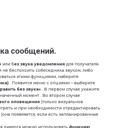
вка сообщений.
ю
или б
ез звука уведомления
для получателя.
и не беспокоить собеседника звуком, либо
оваться этими функциями, наберите
ика)
. Появится меню с опциями – выберите
равить без звука»
. В первом случае укажите
значенный момент . Во втором случае
вого оповещения
(только визуальное
треть и при необходимости отредактировать
 (она появляется, если есть запланированные
ия диалога можно использовать
функцию