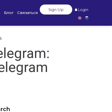
Sign Up
Login
ы
Блог
Связаться
5
legram:
elegram
arch