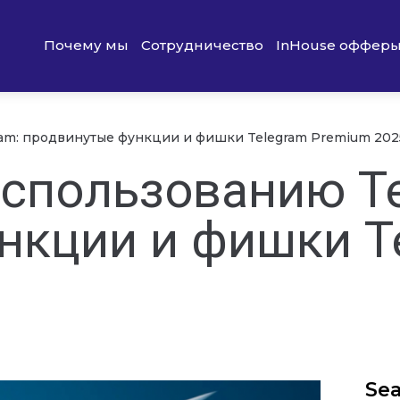
Почему мы
Сотрудничество
InHouse оффер
am: продвинутые функции и фишки Telegram Premium 202
использованию Te
нкции и фишки T
Se