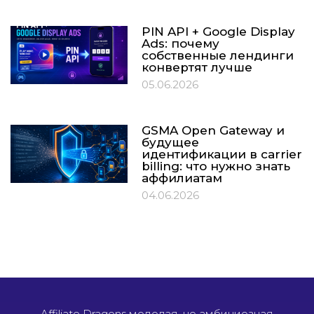
PIN API + Google Display
Ads: почему
собственные лендинги
конвертят лучше
05.06.2026
GSMA Open Gateway и
будущее
идентификации в carrier
billing: что нужно знать
аффилиатам
04.06.2026
Affiliate Dragons молодая, но амбициозная