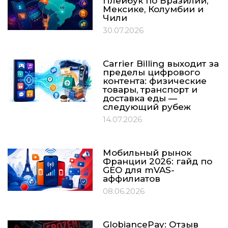
Плейбук по Бразилии,
Мексике, Колумбии и
Чили
30.07.2026
Carrier Billing выходит за
пределы цифрового
контента: физические
товары, транспорт и
доставка еды —
следующий рубеж
14.07.2026
Мобильный рынок
Франции 2026: гайд по
GEO для mVAS-
аффилиатов
08.06.2026
GlobiancePay: Отзыв