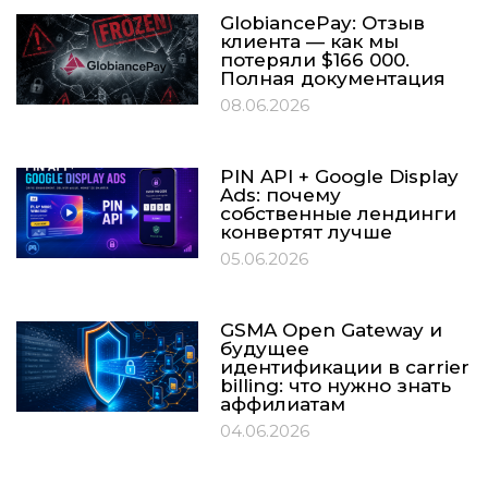
GlobiancePay: Отзыв
клиента — как мы
потеряли $166 000.
Полная документация
08.06.2026
PIN API + Google Display
Ads: почему
собственные лендинги
конвертят лучше
05.06.2026
GSMA Open Gateway и
будущее
идентификации в carrier
billing: что нужно знать
аффилиатам
04.06.2026