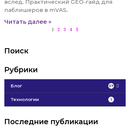
вслед. Практический GEO-гайд для
паблишеров в mVAS.
Читать далее »
1
2
3
4
5
Поиск
Рубрики
Блог
57
Технологии
1
Последние публикации