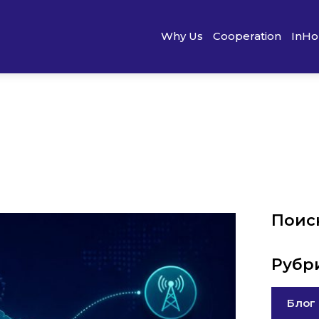
Why Us
Cooperation
InHo
Поис
Рубр
Блог