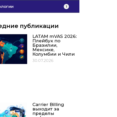
ологии
1
едние публикации
LATAM mVAS 2026:
Плейбук по
Бразилии,
Мексике,
Колумбии и Чили
30.07.2026
Carrier Billing
выходит за
пределы