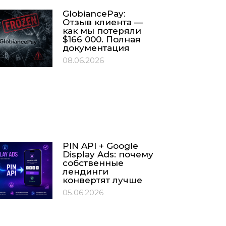
GlobiancePay:
Отзыв клиента —
как мы потеряли
$166 000. Полная
документация
08.06.2026
PIN API + Google
Display Ads: почему
собственные
лендинги
конвертят лучше
05.06.2026