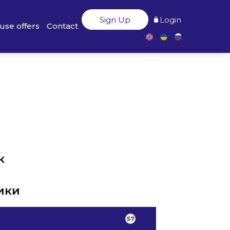
Sign Up
Login
use offers
Contact
к
ики
57