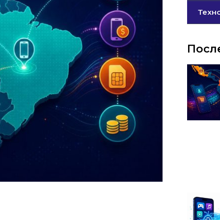
Техн
Посл