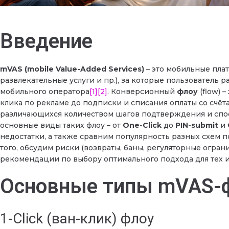
Введение
mVAS (mobile Value-Added Services)
– это мобильные пла
развлекательные услуги и пр.), за которые пользователь 
мобильного оператора
[1]
[2]
. Конверсионный
флоу
(flow) 
клика по рекламе до подписки и списания оплаты со счёт
различающихся количеством шагов подтверждения и спос
основные виды таких флоу – от
One-Click
до
PIN-submit
и
недостатки, а также сравним популярность разных схем п
того, обсудим риски (возвраты, баны, регуляторные огра
рекомендации по выбору оптимального подхода для тех и
Основные типы mVAS-
1-Click (ван-клик) флоу