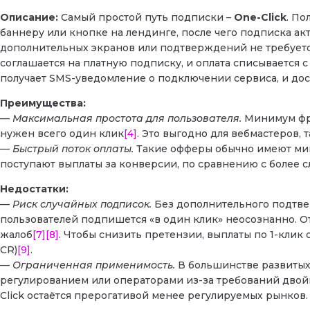
Описание:
Самый простой путь подписки –
One-Click
. По
баннеру или кнопке на лендинге, после чего подписка а
дополнительных экранов или подтверждений не требуетс
соглашается на платную подписку, и оплата списывается с
получает SMS-уведомление о подключении сервиса, и дост
Преимущества:
—
Максимальная простота для пользователя.
Минимум фри
нужен всего один клик
[4]
. Это выгодно для вебмастеров,
—
Быстрый поток оплаты.
Такие офферы обычно имеют мин
поступают выплаты за конверсии, по сравнению с более 
Недостатки:
—
Риск случайных подписок.
Без дополнительного подтвер
пользователей подпишется «в один клик» неосознанно. О
жалоб
[7]
[8]
. Чтобы снизить претензии, выплаты по 1-кли
CR)
[9]
.
—
Ограниченная применимость.
В большинстве развитых 
регулированием или операторами из-за требований двой
Click остаётся прерогативой менее регулируемых рынков.