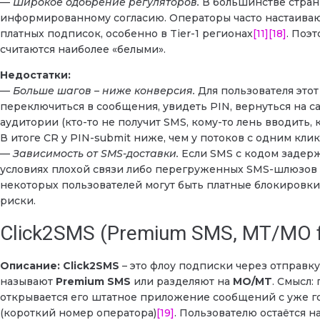
—
Широкое одобрение регуляторов.
В большинстве стран 
информированному согласию. Операторы часто настаивают
платных подписок, особенно в Tier-1 регионах
[11]
[18]
. Поэ
считаются наиболее «белыми».
Недостатки:
—
Больше шагов – ниже конверсия.
Для пользователя этот
переключиться в сообщения, увидеть PIN, вернуться на са
аудитории (кто-то не получит SMS, кому-то лень вводить,
В итоге CR у PIN-submit ниже, чем у потоков с одним кли
—
Зависимость от SMS-доставки.
Если SMS с кодом задержи
условиях плохой связи либо перегруженных SMS-шлюзов э
некоторых пользователей могут быть платные блокировки
риски.
Click2SMS (Premium SMS, MT/MO 
Описание:
Click2SMS
– это флоу подписки через отправку
называют
Premium SMS
или разделяют на
MO/MT
. Смысл:
открывается его штатное приложение сообщений с уже г
(короткий номер оператора)
[19]
. Пользователю остаётся н