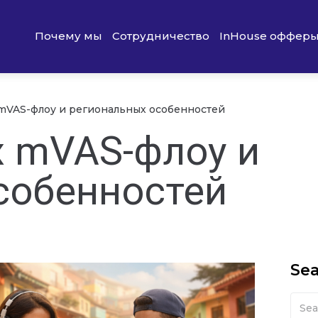
Почему мы
Сотрудничество
InHouse оффер
mVAS-флоу и региональных особенностей
 mVAS-флоу и
собенностей
Se