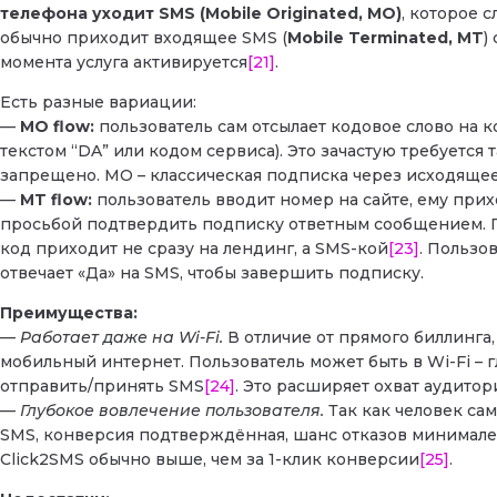
телефона уходит SMS (Mobile Originated, MO)
, которое
обычно приходит входящее SMS (
Mobile Terminated, MT
)
момента услуга активируется
[21]
.
Есть разные вариации:
—
MO flow:
пользователь сам отсылает кодовое слово на 
текстом “DA” или кодом сервиса). Это зачастую требуется
запрещено. MO – классическая подписка через исходяще
—
MT flow:
пользователь вводит номер на сайте, ему прих
просьбой подтвердить подписку ответным сообщением. По
код приходит не сразу на лендинг, а SMS-кой
[23]
. Пользо
отвечает «Да» на SMS, чтобы завершить подписку.
Преимущества:
—
Работает даже на Wi-Fi.
В отличие от прямого биллинга,
мобильный интернет. Пользователь может быть в Wi-Fi – г
отправить/принять SMS
[24]
. Это расширяет охват аудитор
—
Глубокое вовлечение пользователя.
Так как человек са
SMS, конверсия подтверждённая, шанс отказов минимален
Click2SMS обычно выше, чем за 1-клик конверсии
[25]
.