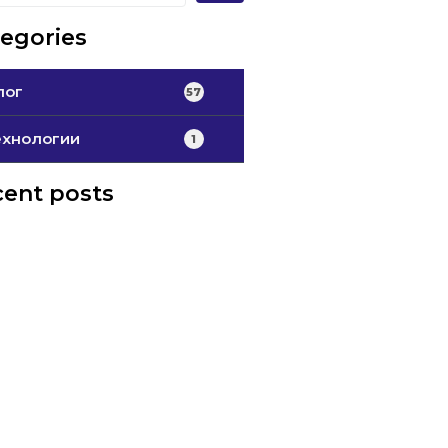
egories
лог
57
ехнологии
1
ent posts