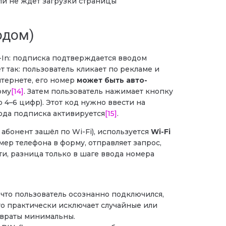
ли не ждёт загрузки страницы
одом)
-In: подписка подтверждается вводом
т так: пользователь кликает по рекламе и
нтернете, его номер
может быть авто-
рму
[14]
. Затем пользователь нажимает кнопку
 4–6 цифр). Этот код нужно ввести на
ода подписка активируется
[15]
.
абонент зашёл по Wi-Fi), используется
Wi-Fi
мер телефона в форму, отправляет запрос,
ути, разница только в шаге ввода номера
 что пользователь осознанно подключился,
Это практически исключает случайные или
звраты минимальны.