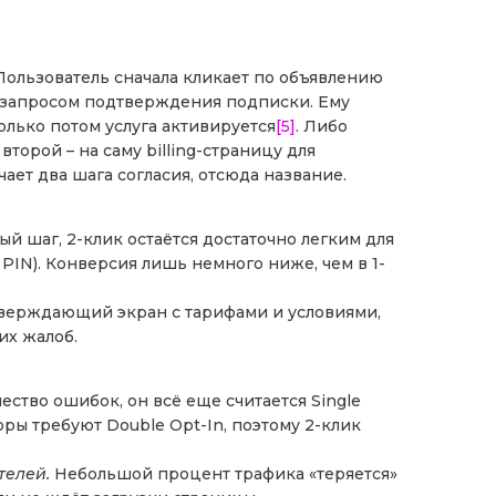
 Пользователь сначала кликает по объявлению
с запросом подтверждения подписки. Ему
олько потом услуга активируется
[5]
. Либо
торой – на саму billing-страницу для
чает два шага согласия, отсюда название.
й шаг, 2-клик остаётся достаточно легким для
PIN). Конверсия лишь немного ниже, чем в 1-
верждающий экран с тарифами и условиями,
их жалоб.
ество ошибок, он всё еще считается Single
оры требуют Double Opt-In, поэтому 2-клик
телей.
Небольшой процент трафика «теряется»