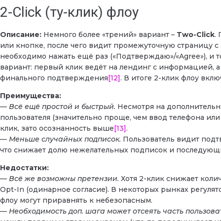
2-Click (ту-клик) флоу
Описание:
Немного более «трений» вариант –
Two-Click
.
или кнопке, после чего видит промежуточную страницу 
необходимо нажать ещё раз («Подтверждаю»/«Agree»), и т
вариант: первый клик ведёт на лендинг с информацией, а в
финального подтверждения
[12]
. В итоге 2-клик флоу вклю
Преимущества:
—
Всё ещё простой и быстрый.
Несмотря на дополнительны
пользователя (значительно проще, чем ввод телефона или 
клик, зато осознанность выше
[13]
.
—
Меньше случайных подписок.
Пользователь видит подт
что снижает долю нежелательных подписок и последующ
Недостатки:
—
Всё же возможны претензии.
Хотя 2-клик снижает колич
Opt-In (одинарное согласие). В некоторых рынках регулят
флоу могут приравнять к небезопасным.
—
Необходимость доп. шага может отсеять часть пользова