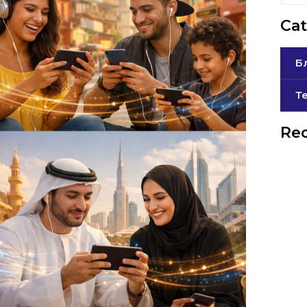
Cat
Б
Т
Rec