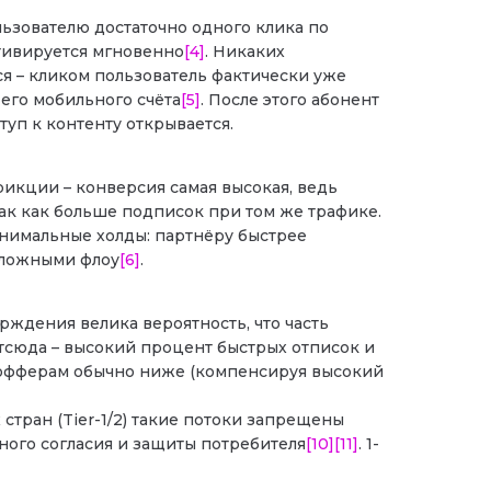
льзователю достаточно одного клика по
ктивируется мгновенно
[4]
. Никаких
я – кликом пользователь фактически уже
 его мобильного счёта
[5]
. После этого абонент
уп к контенту открывается.
кции – конверсия самая высокая, ведь
 так как больше подписок при том же трафике.
имальные холды: партнёру быстрее
сложными флоу
[6]
.
ждения велика вероятность, что часть
тсюда – высокий процент быстрых отписок и
к офферам обычно ниже (компенсируя высокий
стран (Tier-1/2) такие потоки запрещены
ного согласия и защиты потребителя
[10]
[11]
. 1-