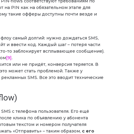
PIN-flows соответствуют требованиям по
 на PIN как на обязательном этапе для
тому такие офферы доступны почти везде и
 флоу самый долгий: нужно дождаться SMS,
йт и ввести код. Каждый шаг – потеря части
 кто-то заблокирует всплывающее сообщение).
ком
[9]
.
тся или не придёт, конверсия теряется. В
то может стать проблемой. Также у
 рекламных SMS. Все это вводит технические
flow)
 SMS с телефона пользователя. Его ещё
 после клика по объявлению у абонента
отовым текстом и номером получателя
ажать «Отправить» – таким образом,
с его