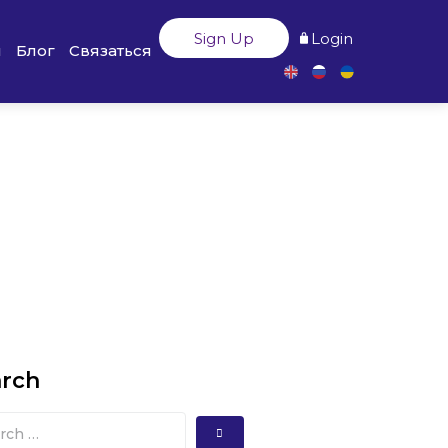
Sign Up
Login
ы
Блог
Связаться
arch