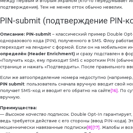
между первым и вторым экраном (кто-то передумывает и
подтверждения). Тем не менее отток обычно невелик.
PIN-submit (подтверждение PIN-к
Описание:
PIN-submit
– классический пример Double Opt
одноразового кода (PIN), полученного в SMS. Флоу работае
переходит на лендинг с формой. Если он на мобильном и
определён (Header Enrichment)
и сразу подставлен в фо
«Получить код», ему приходит SMS с коротким PIN (обычно
странице и нажать «Подтвердить». После правильного вв
Если же автоопределение номера недоступно (например, 
PIN submit
: пользователь сначала вручную вводит свой но
получает SMS-код и вводит его обратно на сайте
[16]
. По с
вручную.
Преимущества:
—
Высокое качество подписок.
Double Opt-In гарантирует,
ведь требуется действие с его стороны (ввод PIN-кода). 
мошеннически навязанные подписки
[8]
[17]
. Жалобы и во