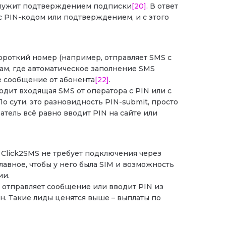
 служит подтверждением подписки
[20]
. В ответ
 с PIN-кодом или подтверждением, и с этого
короткий номер (например, отправляет SMS с
 там, где автоматическое заполнение SMS
е сообщение от абонента
[22]
.
одит входящая SMS от оператора с PIN или с
 сути, это разновидность PIN-submit, просто
ватель всё равно вводит PIN на сайте или
 Click2SMS не требует подключения через
лавное, чтобы у него была SIM и возможность
ии.
м отправляет сообщение или вводит PIN из
. Такие лиды ценятся выше – выплаты по