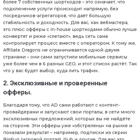
более 7 собственных шорткодов – это означает, что
подключение услуги происходит напрямую, без
посредников-агрегаторов, что даёт большую
стабильность и доходность. Для вас, как вебмастера,
это плюс: офферы с in-house шорткодами обычно лучше
конвертят и реже «слетают», ведь сеть сама
контролирует процесс вместе с оператором. К тому же,
Affiliate Dragons не ограничивается одной-двумя
странами – они сами запустили мобильные сервисы
уже более чем в 6 разных GEO, и этот список растёт. Так
что у вас будет выбор, куда лить трафик.
2. Эксклюзивные и проверенные
офферы.
Благодаря тому, что AD сами работают с контент-
провайдерами и запускают свои порталы, в сети много
эксклюзивных предложений, которых вы не найдёте
на стороне. Эти офферы уже «обстреляны» на рынке и
показали результат – например, подписки из серии
BigFun (игровой портал), iSub и другие. Для вас это