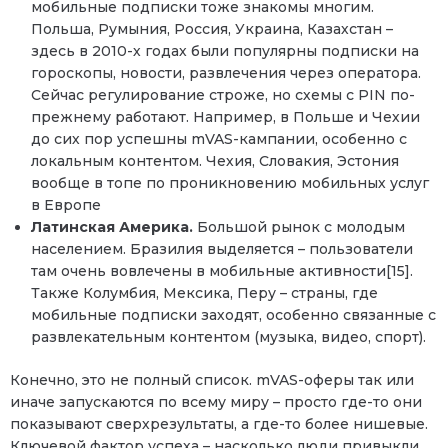
мобильные подписки тоже знакомы многим.
Польша, Румыния, Россия, Украина, Казахстан –
здесь в 2010-х годах были популярны подписки на
гороскопы, новости, развлечения через оператора.
Сейчас регулирование строже, но схемы с PIN по-
прежнему работают. Например, в Польше и Чехии
до сих пор успешны mVAS-кампании, особенно с
локальным контентом. Чехия, Словакия, Эстония
вообще в топе по проникновению мобильных услуг
в Европе
Латинская Америка.
Большой рынок с молодым
населением. Бразилия выделяется – пользователи
там очень вовлечены в мобильные активности[15].
Также Колумбия, Мексика, Перу – страны, где
мобильные подписки заходят, особенно связанные с
развлекательным контентом (музыка, видео, спорт).
Конечно, это не полный список. mVAS-оферы так или
иначе запускаются по всему миру – просто где-то они
показывают сверхрезультаты, а где-то более нишевые.
Ключевой фактор успеха – насколько люди привыкли