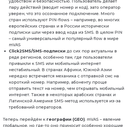
удобством и безопасностью. Пользователь делает
пару действий (вводит номер и код), зато оператор
уверен, что это осознанное подключение. Много
стран используют PIN-flows – например, во многих
европейских странах и в России исторически
подписки шли через ввод кода из SMS. В целом PIN
– самый универсальный и популярный flow в мире
mVAS
Click2SMS/SMS-подписки
до сих пор актуальны в
ряде регионов, особенно там, где пользователи
привыкли к SMS или мобильный интернет
нестабильный. В странах Африки, Южной Азии
нередко встречается механика с отправкой смс на
короткий номер. Например, абоненту проще
отправить текст на номер, чем открывать мобильный
интернет. Также в некоторых арабских странах и
Латинской Америке SMS-метод используется из-за
требований операторов.
Теперь перейдём к
географии (GEO)
. mVAS – явление
глобальное, но где-то оно приносит особенно хорошие