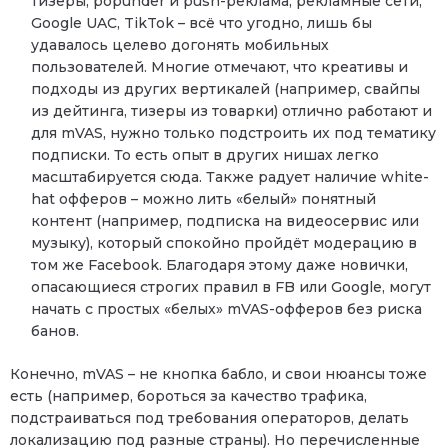
тизеры, popunder и push-реклама, рекламные сети,
Google UAC, TikTok – всё что угодно, лишь бы
удавалось целево догонять мобильных
пользователей. Многие отмечают, что креативы и
подходы из других вертикалей (например, свайпы
из дейтинга, тизеры из товарки) отлично работают и
для mVAS, нужно только подстроить их под тематику
подписки. То есть опыт в других нишах легко
масштабируется сюда. Также радует наличие white-
hat офферов – можно лить «белый» понятный
контент (например, подписка на видеосервис или
музыку), который спокойно пройдёт модерацию в
том же Facebook. Благодаря этому даже новички,
опасающиеся строгих правил в FB или Google, могут
начать с простых «белых» mVAS-офферов без риска
банов.
Конечно, mVAS – не кнопка бабло, и свои нюансы тоже
есть (например, бороться за качество трафика,
подстраиваться под требования операторов, делать
локализацию под разные страны). Но перечисленные