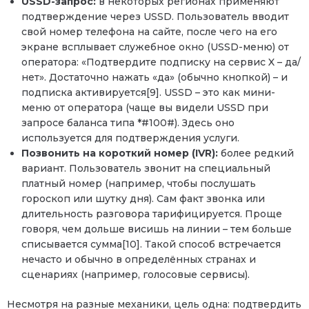
USSD-запрос:
в некоторых регионах применяют
подтверждение через USSD. Пользователь вводит
свой номер телефона на сайте, после чего на его
экране всплывает служебное окно (USSD-меню) от
оператора: «Подтвердите подписку на сервис X – да/
нет». Достаточно нажать «да» (обычно кнопкой) – и
подписка активируется[9]. USSD – это как мини-
меню от оператора (чаще вы видели USSD при
запросе баланса типа *#100#). Здесь оно
используется для подтверждения услуги.
Позвонить на короткий номер (IVR):
более редкий
вариант. Пользователь звонит на специальный
платный номер (например, чтобы послушать
гороскоп или шутку дня). Сам факт звонка или
длительность разговора тарифицируется. Проще
говоря, чем дольше висишь на линии – тем больше
списывается сумма[10]. Такой способ встречается
нечасто и обычно в определённых странах и
сценариях (например, голосовые сервисы).
Несмотря на разные механики, цель одна: подтвердить