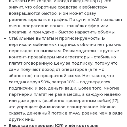
выплаты без холдов, иногда ежедневно[17]. Это
значит, что оборотные средства к вебмастеру
возвращаются быстро, и он может сразу
реинвестировать в трафик. По сути, mVAS позволяет
очень оперативно понять, «зашёл» оффер или
креатив, и при удаче – быстро нарастить объёмы.
Стабильные выплаты и прогнозируемость. В
вертикали мобильных подписок обычно нет резких
перепадов по выплатам. Рекламодатели – крупные
контент-провайдеры или агрегаторы – стабильно
платят оговоренную цену за подписку, потому что
сами получают доход от операторов (а те – с
абонентов) по прозрачной схеме. Нет такого, что
сегодня апрув 50%, завтра 10% – подтвердился
подписчик, и всё, деньги ваши. Более того, многие
партнерки платят не раз в месяц, а каждую неделю
или даже день (особенно проверенным вебам)[17],
что упрощает финансовое планирование. Можно
сказать, денежный поток в mVAS ровнее, чем в ряде
других ниш.
Высокая конверсия (CR) и лёгкость для