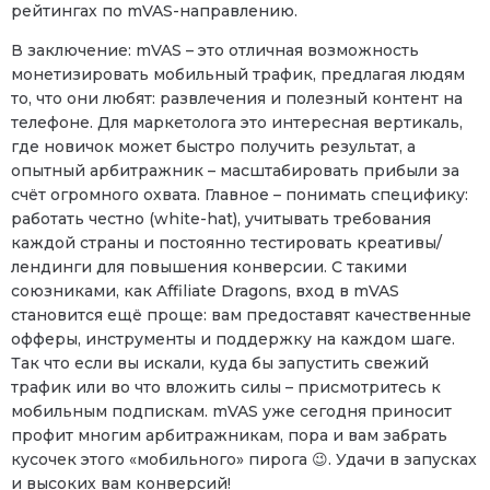
рейтингах по mVAS-направлению.
В заключение: mVAS – это отличная возможность
монетизировать мобильный трафик, предлагая людям
то, что они любят: развлечения и полезный контент на
телефоне. Для маркетолога это интересная вертикаль,
где новичок может быстро получить результат, а
опытный арбитражник – масштабировать прибыли за
счёт огромного охвата. Главное – понимать специфику:
работать честно (white-hat), учитывать требования
каждой страны и постоянно тестировать креативы/
лендинги для повышения конверсии. С такими
союзниками, как Affiliate Dragons, вход в mVAS
становится ещё проще: вам предоставят качественные
офферы, инструменты и поддержку на каждом шаге.
Так что если вы искали, куда бы запустить свежий
трафик или во что вложить силы – присмотритесь к
мобильным подпискам. mVAS уже сегодня приносит
профит многим арбитражникам, пора и вам забрать
кусочек этого «мобильного» пирога 😉. Удачи в запускаx
и высоких вам конверсий!