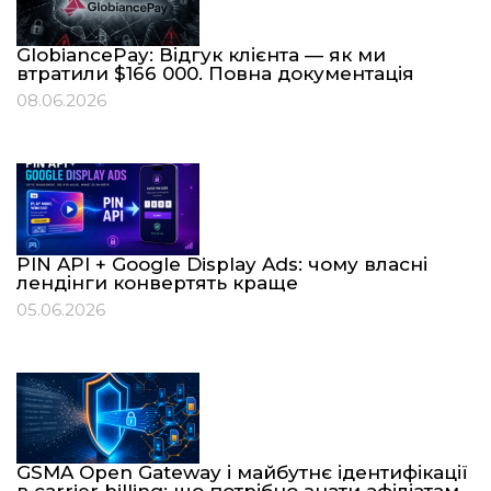
GlobiancePay: Відгук клієнта — як ми
втратили $166 000. Повна документація
08.06.2026
PIN API + Google Display Ads: чому власні
лендінги конвертять краще
05.06.2026
GSMA Open Gateway і майбутнє ідентифікації