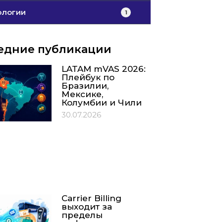
ологии
1
едние публикации
LATAM mVAS 2026:
Плейбук по
Бразилии,
Мексике,
Колумбии и Чили
30.07.2026
Carrier Billing
выходит за
пределы