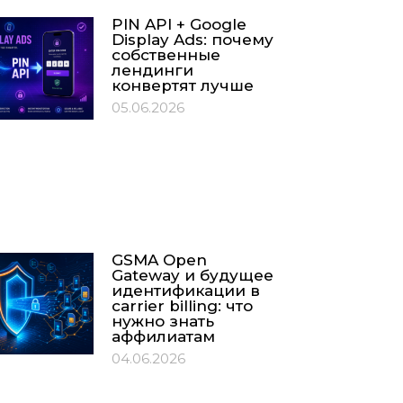
PIN API + Google
Display Ads: почему
собственные
лендинги
конвертят лучше
05.06.2026
GSMA Open
Gateway и будущее
идентификации в
carrier billing: что
нужно знать
аффилиатам
04.06.2026